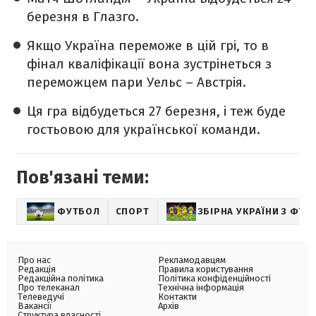
березня в Глазго.
Якщо Україна переможе в цій грі, то в
фінал кваліфікації вона зустрінеться з
переможцем пари Уельс – Австрія.
Ця гра відбудеться 27 березня, і теж буде
гостьовою для української команди.
Пов'язані теми:
ФУТБОЛ
СПОРТ
ЗБІРНА УКРАЇНИ З ФУТ
Про нас
Рекламодавцям
Редакція
Правила користування
Редакційна політика
Політика конфіденційності
Про телеканал
Технічна інформація
Телеведучі
Контакти
Вакансії
Архів
Структура власності