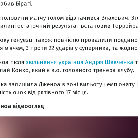
абив Бірагі.
 половини матчу голом відзначився Влахович. Зг
хвилині остаточний результат встановив Торрейра
боку генуезці також повністю провалили поєдино
я м'ячем, 3 проти 22 ударів у суперника, та жодно
ноа після
звільнення українця Андрія Шевченка
т
ай Конко, який є в.о. головного тренера клубу.
ка залишила Дженоа в зоні вильоту чемпіонату Іт
сть очок від рятівного 17 місця.
ноа відеоогляд