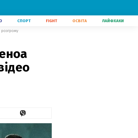
О
СПОРТ
FIGHT
ОСВІТА
ЛАЙФХАКИ
о розгрому
женоа
відео