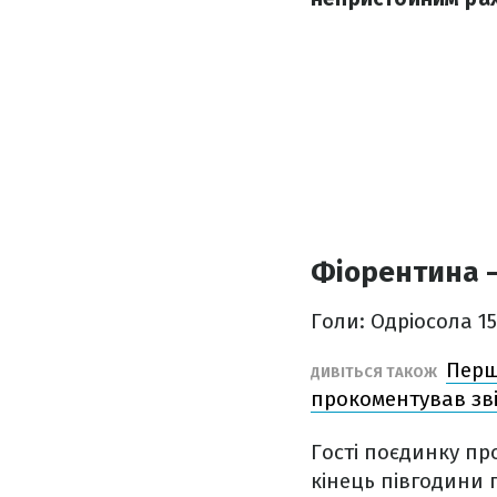
Фіорентина –
Голи: Одріосола 15
Перш
ДИВІТЬСЯ ТАКОЖ
прокоментував зв
Гості поєдинку пр
кінець півгодини 