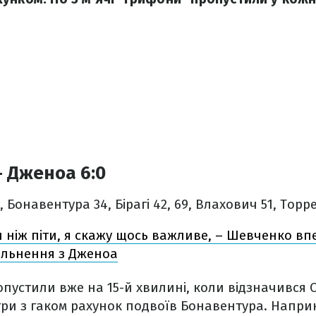
 Дженоа 6:0
, Бонавентура 34, Бірагі 42, 69, Влахович 51, Торр
 ніж піти, я скажу щось важливе, – Шевченко в
ільнення з Дженоа
опустили вже на 15-й хвилині, коли відзначився О
гри з гаком рахунок подвоїв Бонавентура. Напри