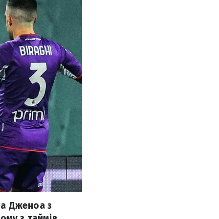
сла Дженоа з
ому з таймів.