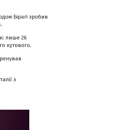
одом Бірагі зробив
.
к: лише 26
го кутового.
ренував
алії з