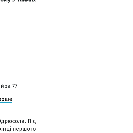
ейра 77
перше
дріосола. Під
кінці першого