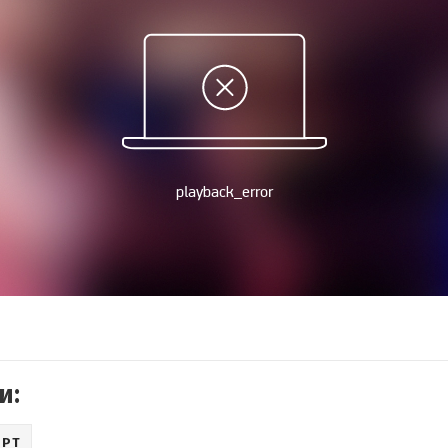
и:
ОРТ