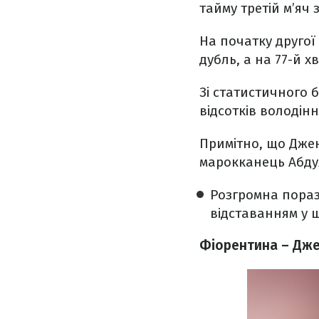
тайму третій м’яч з
На початку другої
дубль, а на 77-й 
Зі статистичного 
відсотків володінн
Примітно, що Дже
марокканець Абдул
Розгромна пораз
відставанням у ші
Фіорентина – Дже