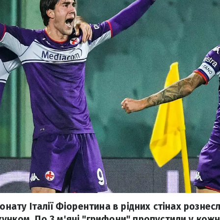
іонату Італії Фіорентина в рідних стінах розне
унком. По 3 м'ячі "грифони" пропустили у кожн