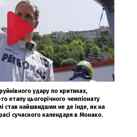
руйнівного удару по критиках,
-го етапу цьогорічного чемпіонату
мі став найшвидшим не де інде, як на
расі сучасного календаря в Монако.