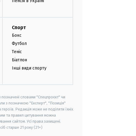
и
Пенсія в Україні
Спорт
Бокс
Футбол
Теніс
Біатлон
Інші види спорту
и позначені словами "Спецпроєкт" чи
ли з позначкою "Експерт", "Позиція"
героїв. Редакція може не поділяти їхніх
ами та правил цитування можна
вання сайтом. Усі права захищені.
осіб старше
21 року (21+)