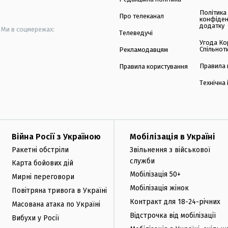
Політика
Про телеканал
конфіден
додатку
Ми в соцмережах:
Телеведучі
Угода Ко
Спільнот
Рекламодавцям
Правила 
Правила користування
Технічна
Війна Росії з Україною
Мобілізація в Україні
Ракетні обстріли
Звільнення з військової
служби
Карта бойових дій
Мобілізація 50+
Мирні переговори
Мобілізація жінок
Повітряна тривога в Україні
Контракт для 18-24-річних
Масована атака по Україні
Відстрочка від мобілізації
Вибухи у Росії