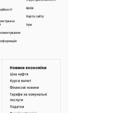
Архів
ційності
Карта сайту
ристувача
и
Ігри
коментування
 інформація
Новини економіки
Ціна нафти
Курси валют
Фінансові новини
Тарифи на комунальні
послуги
Податки