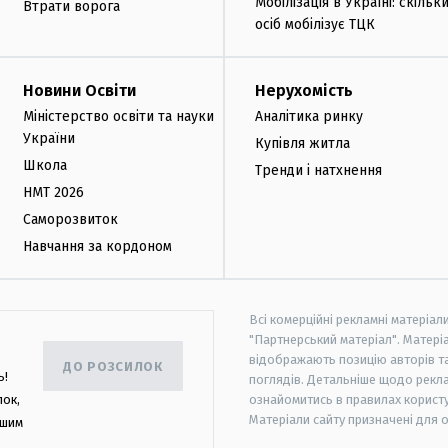
Мобілізація в Україні: скільк
Втрати ворога
осіб мобілізує ТЦК
Новини Освіти
Нерухомість
Міністерство освіти та науки
Аналітика ринку
України
Купівля житла
Школа
Тренди і натхнення
НМТ 2026
Саморозвиток
Навчання за кордоном
Всі комерційні рекламні матеріал
"Партнерський матеріал". Матеріа
відображають позицію авторів та 
ДО РОЗСИЛОК
ь!
поглядів. Детальніше щодо рекл
лок,
ознайомитись в правилах користу
Матеріали сайту призначені для 
ашим