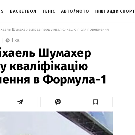
ES
БАСКЕТБОЛ
ТЕНІС
АВТО/МОТО
ІНШІ ВИДИ СПОР
 Перегони: Міхаель Шумахер виграв першу кваліфікацію після повернення в Формула-1 
1 хв
іхаель Шумахер
у кваліфікацію
нення в Формула-1