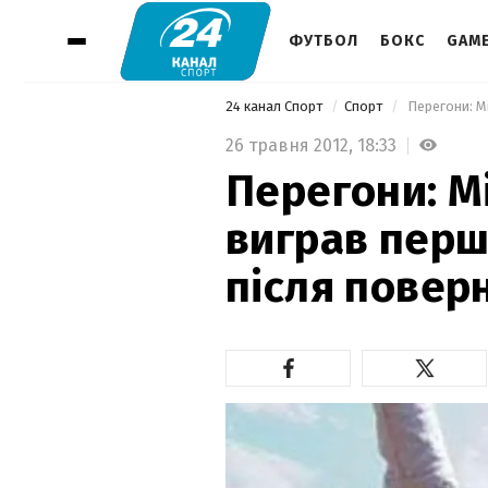
ФУТБОЛ
БОКС
GAM
24 канал Спорт
Спорт
26 травня 2012,
18:33
Перегони: М
виграв перш
після повер