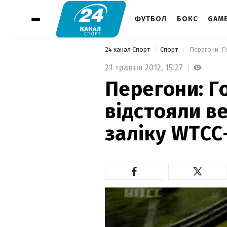
ФУТБОЛ
БОКС
GAM
24 канал Спорт
Спорт
21 травня 2012,
15:27
Перегони: 
відстояли в
заліку WTCC