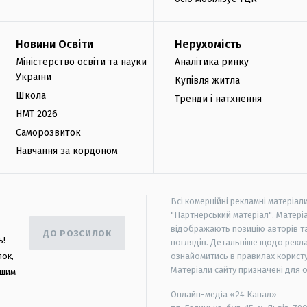
Новини Освіти
Нерухомість
Міністерство освіти та науки
Аналітика ринку
України
Купівля житла
Школа
Тренди і натхнення
НМТ 2026
Саморозвиток
Навчання за кордоном
Всі комерційні рекламні матеріал
"Партнерський матеріал". Матеріа
відображають позицію авторів та 
ДО РОЗСИЛОК
ь!
поглядів. Детальніше щодо рекл
лок,
ознайомитись в правилах користу
Матеріали сайту призначені для 
ашим
Онлайн-медіа «24 Канал»