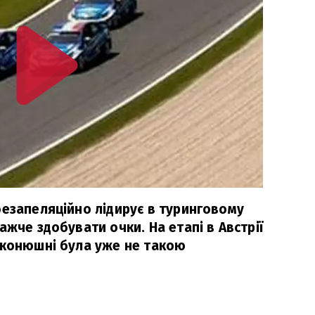
безапеляційно лідирує в туринговому
ажче здобувати очки. На етапі в Австрії
 конюшні була уже не такою