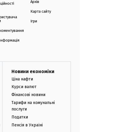
Архів
ційності
Карта сайту
ристувача
и
Ігри
коментування
 інформація
Новини економіки
Ціна нафти
Курси валют
Фінансові новини
Тарифи на комунальні
послуги
Податки
и
Пенсія в Україні