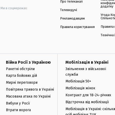
Про телеканал
конфіден
додатку
Ми в соцмережах:
Телеведучі
Угода Ко
Спільнот
Рекламодавцям
Правила 
Правила користування
Технічна
Війна Росії з Україною
Мобілізація в Україні
Ракетні обстріли
Звільнення з військової
служби
Карта бойових дій
Мобілізація 50+
Мирні переговори
Мобілізація жінок
Повітряна тривога в Україні
Контракт для 18-24-річних
Масована атака по Україні
Відстрочка від мобілізації
Вибухи у Росії
Мобілізація в Україні: скільк
Втрати ворога
осіб мобілізує ТЦК