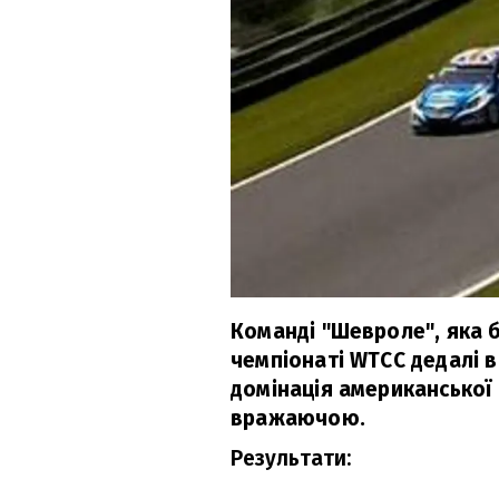
Команді "Шевроле", яка 
чемпіонаті WTCC дедалі в
домінація американської
вражаючою.
Результати: