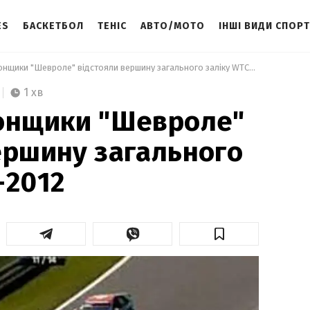
ES
БАСКЕТБОЛ
ТЕНІС
АВТО/МОТО
ІНШІ ВИДИ СПОР
 Перегони: Гонщики "Шевроле" відстояли вершину загального заліку WTCC-2012 
1 хв
Гонщики "Шевроле"
ершину загального
-2012