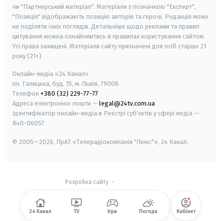
чи "Партнерський матеріал". Матеріали з позначкою "Експерт",
"Позиція" відображають позицію авторів та героїв. Редакція може
не поділяти їхніх поглядів. Детальніше щодо реклами та правил
цитування можна ознайомитись в правилах користування сайтом.
Усі права захищені.
Матеріали сайту призначені для осіб старше
21
року (21+)
Онлайн-медіа «24 Канал»
пл. Галицька, буд. 15, м. Львів, 79008
Телефон
+380 (32) 229-77-77
Адреса електронної пошти —
legal@24tv.com.ua
Ідентифікатор онлайн-медіа в Реєстрі суб'єктів у сфері медіа —
R40-06057
© 2005—2026,
ПрАТ «Телерадіокомпанія "Люкс"», 24 Канал.
Розробка сайту
-
24 Канал
TV
Ігри
Погода
Кабінет