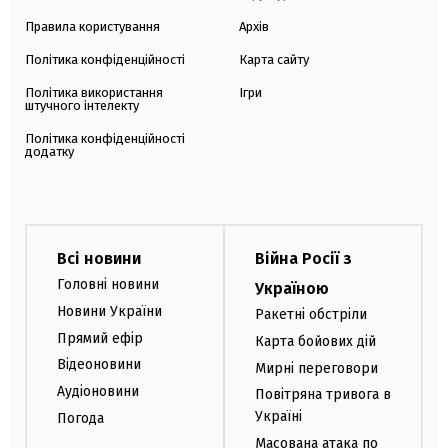
Правила користування
Архів
Політика конфіденційності
Карта сайту
Політика використання
Ігри
штучного інтелекту
Політика конфіденційності
додатку
Всі новини
Війна Росії з
Головні новини
Україною
Новини України
Ракетні обстріли
Прямий ефір
Карта бойових дій
Відеоновини
Мирні переговори
Аудіоновини
Повітряна тривога в
Україні
Погода
Масована атака по