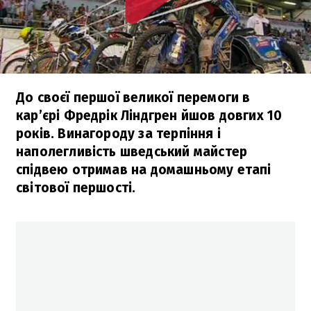
До своєї першої великої перемоги в
кар’єрі Фредрік Ліндгрен йшов довгих 10
років. Винагороду за терпіння і
наполегливість шведський майстер
спідвею отримав на домашньому етапі
світової першості.