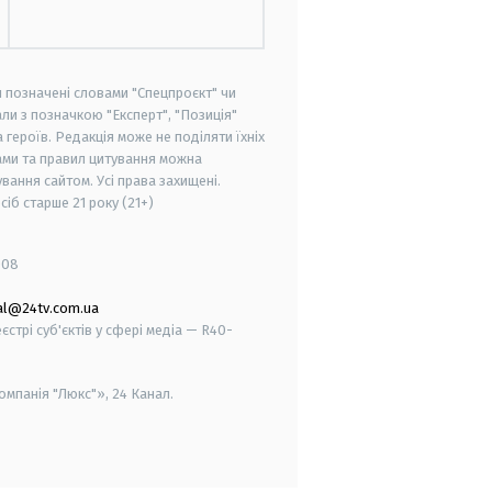
и позначені словами "Спецпроєкт" чи
ли з позначкою "Експерт", "Позиція"
героїв. Редакція може не поділяти їхніх
ами та правил цитування можна
вання сайтом. Усі права захищені.
осіб старше
21 року (21+)
008
al@24tv.com.ua
стрі суб'єктів у сфері медіа — R40-
мпанія "Люкс"», 24 Канал.
smart tv
samsung smart tv