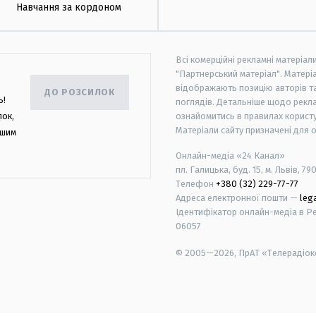
Навчання за кордоном
Всі комерційні рекламні матеріал
"Партнерський матеріал". Матеріа
відображають позицію авторів та 
ДО РОЗСИЛОК
ь!
поглядів. Детальніше щодо рекл
лок,
ознайомитись в правилах користу
Матеріали сайту призначені для 
ашим
Онлайн-медіа «24 Канал»
пл. Галицька, буд. 15, м. Львів, 79
Телефон
+380 (32) 229-77-77
Адреса електронної пошти —
leg
Ідентифікатор онлайн-медіа в Реє
06057
© 2005—2026,
ПрАТ «Телерадіоко
android
apple