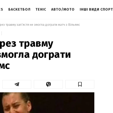
ES
БАСКЕТБОЛ
ТЕНІС
АВТО/МОТО
ІНШІ ВИДИ СПОР
рез травму зап’ястя не змогла дограти матч з Вільямс 
рез травму
 змогла дограти
мс