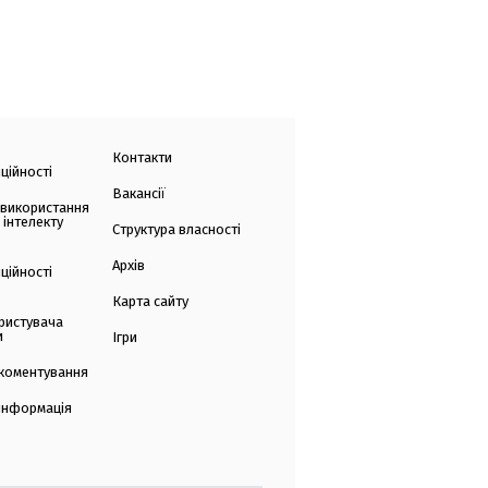
Контакти
ційності
Вакансії
 використання
 інтелекту
Структура власності
Архів
ційності
Карта сайту
ристувача
и
Ігри
коментування
 інформація