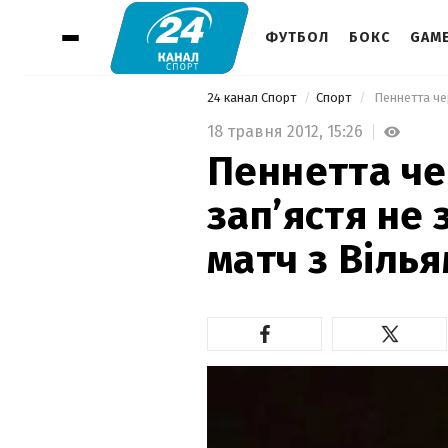
ФУТБОЛ
БОКС
GAM
24 канал Спорт
Спорт
 Пеннетта че
18 травня 2012,
15:26
Пеннетта че
зап’ястя не
матч з Вілья