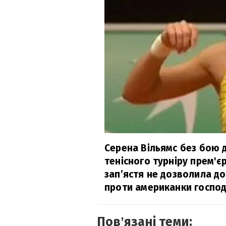
Серена Вільямс без бою д
тенісного турніру прем'є
зап’ястя не дозволила д
проти американки господа
Повʼязані теми: