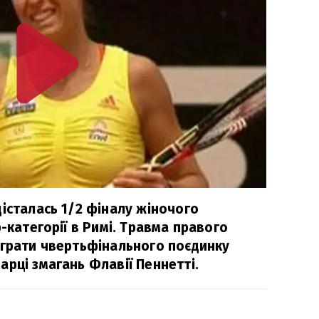
істалась 1/2 фіналу жіночого
р-категорії в Римі. Травма правого
ограти чвертьфінального поєдинку
рці змагань Флавії Пеннетті.