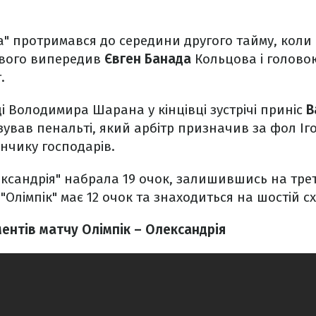
а" протримався до середини другого тайму, коли 
тового випередив
Євген Банада
Кольцова і голово
.
і Володимира Шарана у кінцівці зустрічі приніс
В
зував пенальті, який арбітр призначив за фол Іг
чику господарів.
ксандрія" набрала 19 очок, залишившись на трет
 "Олімпік" має 12 очок та знаходиться на шостій с
ментів матчу Олімпік – Олександрія