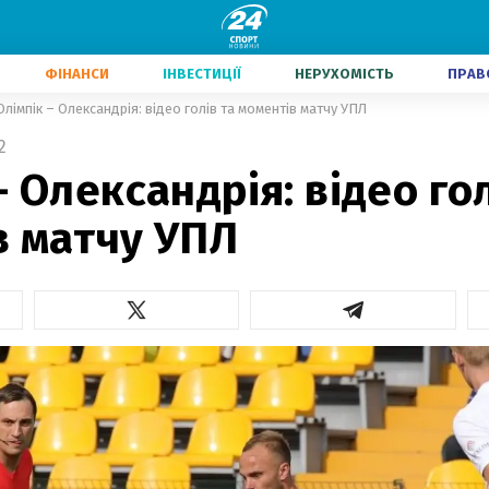
ФІНАНСИ
ІНВЕСТИЦІЇ
НЕРУХОМІСТЬ
ПРАВ
Олімпік – Олександрія: відео голів та моментів матчу УПЛ
2
– Олександрія: відео гол
в матчу УПЛ