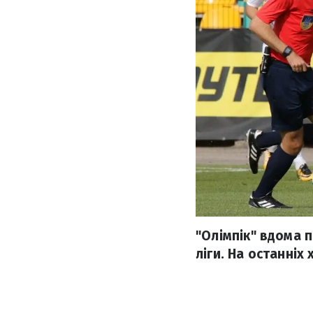
"Олімпік" вдома п
ліги. На останніх