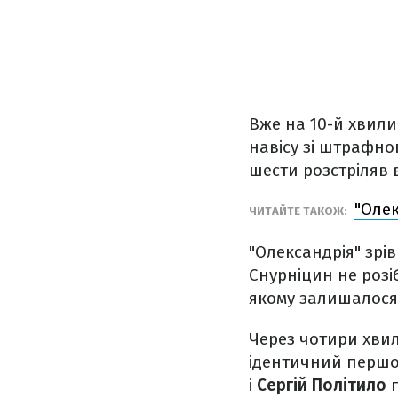
Вже на 10-й хвили
навісу зі штрафно
шести розстріляв 
"Олек
ЧИТАЙТЕ ТАКОЖ:
"Олександрія" зрі
Снурніцин не розі
якому залишалося
Через чотири хви
ідентичний першом
і
Сергій Політило
п