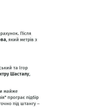
 рахунок. Після
ова
, який метрів з
ський та Ігор
итру Шасталу
,
ши майже
ія" програє підбір
очно під штангу –