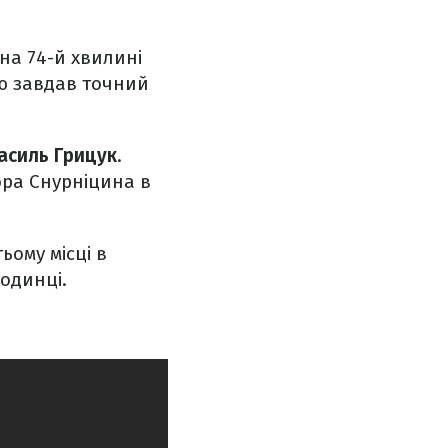
на 74-й хвилині
ю завдав точний
асиль Грицук
.
ора Снурніцина в
ьому місці в
ходинці.