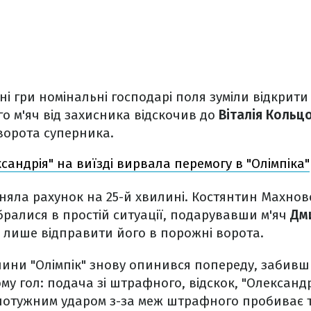
ні гри номінальні господарі поля зуміли відкрити
го м'яч від захисника відскочив до
Віталія Кольц
ворота суперника.
сандрія" на виїзді вирвала перемогу в "Олімпіка"
вняла рахунок на 25-й хвилині. Костянтин Махнов
бралися в простій ситуації, подарувавши м'яч
Дм
 лише відправити його в порожні ворота.
лини "Олімпік" знову опинився попереду, забив
у гол: подача зі штрафного, відскок, "Олександр
отужним ударом з-за меж штрафного пробиває т