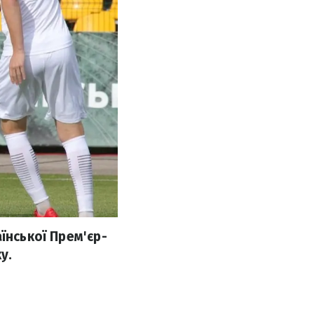
їнської Прем'єр-
у.