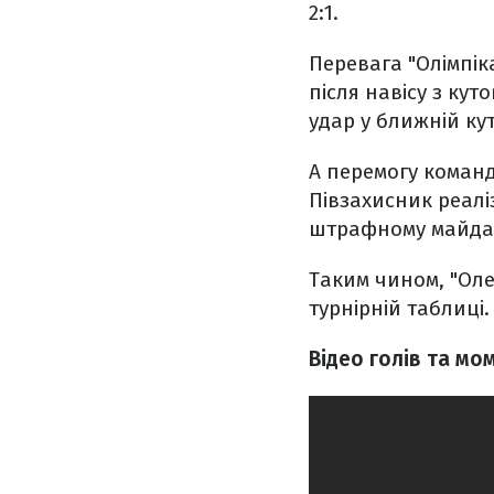
2:1.
Перевага "Олімпік
після навісу з ку
удар у ближній кут
А перемогу команд
Півзахисник реалі
штрафному майдан
Таким чином, "Оле
турнірній таблиці.
Відео голів та мо