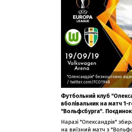
"Олександрія" безкоштовно відве
/ twitter.com/FCO1948
Футбольний клуб "Олекса
вболівальник на матч 1-г
"Вольфсбурга". Поєдинок 
Наразі "Олександрія" збир
на виїзний матч з "Вольфс