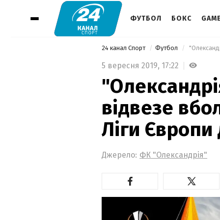
ФУТБОЛ
БОКС
GAM
24 канал Спорт
Футбол
5 вересня 2019,
17:22
"Олександрі
відвезе вбо
Ліги Європи
Джерело:
ФК "Олександрія"