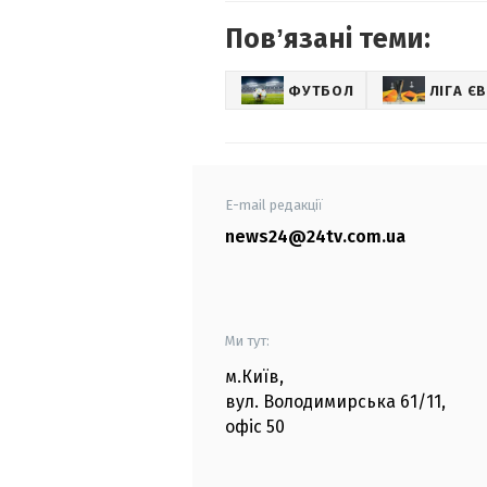
Повʼязані теми:
ФУТБОЛ
ЛІГА Є
E-mail редакції
news24@24tv.com.ua
Ми тут:
м.Київ
,
вул. Володимирська
61/11,
офіс
50