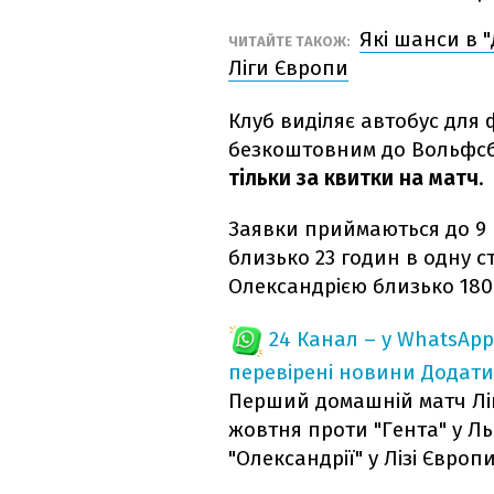
Які шанси в 
ЧИТАЙТЕ ТАКОЖ:
Ліги Європи
Клуб виділяє автобус для 
безкоштовним до Вольфсб
тільки за квитки на матч
.
Заявки приймаються до 9 
близько 23 годин в одну с
Олександрією близько 1800
24 Канал – у WhatsApp
перевірені новини
Додати
Перший домашній матч Ліги
жовтня проти "Гента" у Ль
"Олександрії" у Лізі Євр