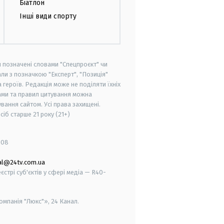
Біатлон
Інші види спорту
и позначені словами "Спецпроєкт" чи
ли з позначкою "Експерт", "Позиція"
героїв. Редакція може не поділяти їхніх
ами та правил цитування можна
вання сайтом. Усі права захищені.
осіб старше
21 року (21+)
008
al@24tv.com.ua
стрі суб'єктів у сфері медіа — R40-
мпанія "Люкс"», 24 Канал.