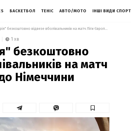
ES
БАСКЕТБОЛ
ТЕНІС
АВТО/МОТО
ІНШІ ВИДИ СПОР
 "Олександрія" безкоштовно відвезе вболівальників на матч Ліги Європи до Німеччини 
1 хв
я" безкоштовно
лівальників на матч
 до Німеччини