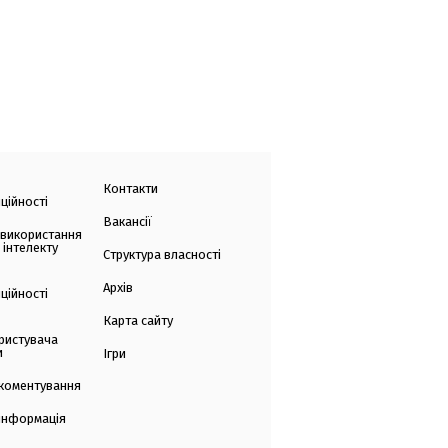
Контакти
ційності
Вакансії
 використання
 інтелекту
Структура власності
Архів
ційності
Карта сайту
ристувача
и
Ігри
коментування
 інформація