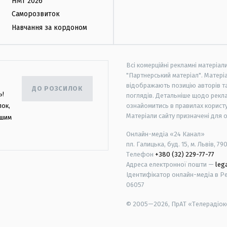
НМТ 2026
Саморозвиток
Навчання за кордоном
Всі комерційні рекламні матеріал
"Партнерський матеріал". Матеріа
відображають позицію авторів та 
ДО РОЗСИЛОК
ь!
поглядів. Детальніше щодо рекл
лок,
ознайомитись в правилах користу
Матеріали сайту призначені для 
ашим
Онлайн-медіа «24 Канал»
пл. Галицька, буд. 15, м. Львів, 79
Телефон
+380 (32) 229-77-77
Адреса електронної пошти —
leg
Ідентифікатор онлайн-медіа в Реє
06057
© 2005—2026,
ПрАТ «Телерадіоко