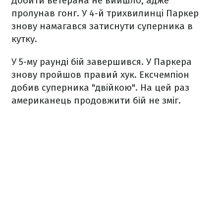
Добити ветерана не вийшло, адже
пролунав гонг. У 4-й трихвилинці Паркер
знову намагався затиснути суперника в
кутку.
У 5-му раунді бій завершився. У Паркера
знову пройшов правий хук. Ексчемпіон
добив суперника "двійкою". На цей раз
американець продовжити бій не зміг.