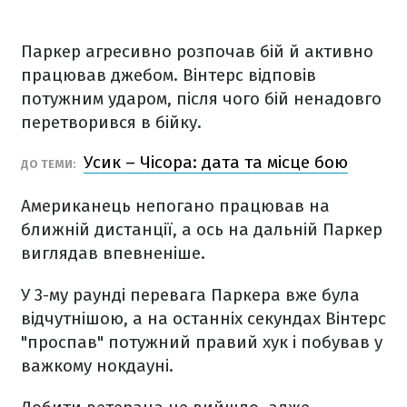
Паркер агресивно розпочав бій й активно
працював джебом. Вінтерс відповів
потужним ударом, після чого бій ненадовго
перетворився в бійку.
Усик – Чісора: дата та місце бою
ДО ТЕМИ:
Американець непогано працював на
ближній дистанції, а ось на дальній Паркер
виглядав впевненіше.
У 3-му раунді перевага Паркера вже була
відчутнішою, а на останніх секундах Вінтерс
"проспав" потужний правий хук і побував у
важкому нокдауні.