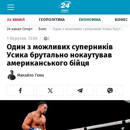
24 КАНАЛ
ГЕОПОЛІТИКА
ЕКОНОМІКА
БІЗНЕС
24 канал Спорт
Бокс
Один з можливих суперників Усика брутально нокаутував американського бійця
1 березня,
13:06
2
Один з можливих суперників
Усика брутально нокаутував
американського бійця
Михайло Гема