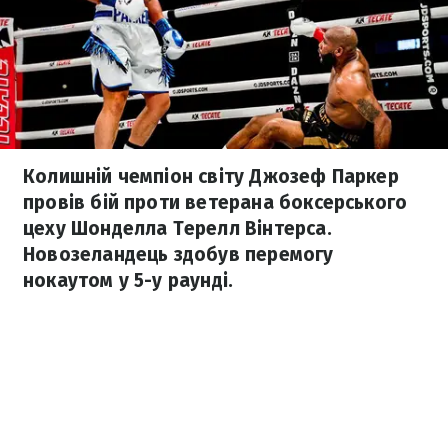
Колишній чемпіон світу Джозеф Паркер
провів бій проти ветерана боксерського
цеху Шонделла Терелл Вінтерса.
Новозеландець здобув перемогу
нокаутом у 5-у раунді.