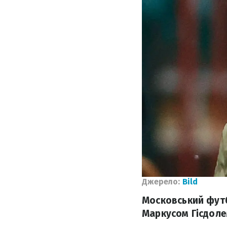
Джерело:
Bild
Московський футб
Маркусом Гісдоле