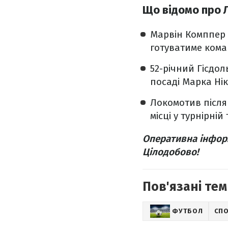
Що відомо про 
Марвін Комппер 
готуватиме коман
52-річний Гісдо
посаді Марка Ні
Локомотив після 
місці у турнірній
Оперативна інфор
Цілодобово!
Пов'язані тем
ФУТБОЛ
СП