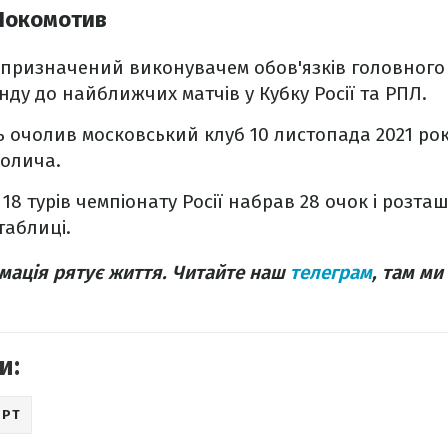
Локомотив
призначений виконувачем обов'язків головного 
ду до найближчих матчів у Кубку Росії та РПЛ.
ль очолив московський клуб 10 листопада 2021 ро
колича.
18 турів чемпіонату Росії набрав 28 очок і розта
 таблиці.
мація рятує життя. Читайте наш
телеграм
, там ми
и:
ОРТ