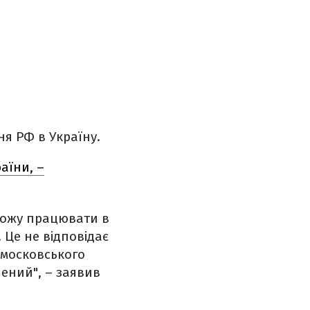
ня РФ в Україну.
аїни, –
 можу працювати в
. Це не відповідає
 московського
нений", – заявив