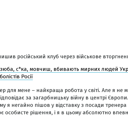
лишив російський клуб через військове вторгнен
Дзюба, с*ка, мовчиш, вбивають мирних людей Укр
олістів Росії
р для мене – найкраща робота у світі. Але я не
 відповідає за загарбницьку війну в центрі Європи
ому я негайно пішов у відставку з посади тренера
є особисте рішення, і я в цьому абсолютно впев