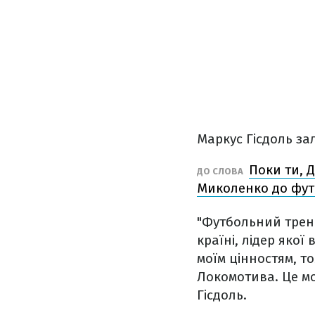
Маркус Гісдоль за
Поки ти, 
ДО СЛОВА
Миколенко до футб
"Футбольний трене
країні, лідер якої
моїм цінностям, т
Локомотива. Це мо
Гісдоль.