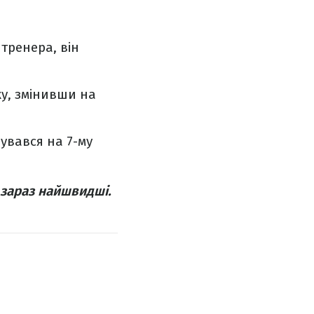
тренера, він
ку, змінивши на
шувався на 7-му
 зараз найшвидші.