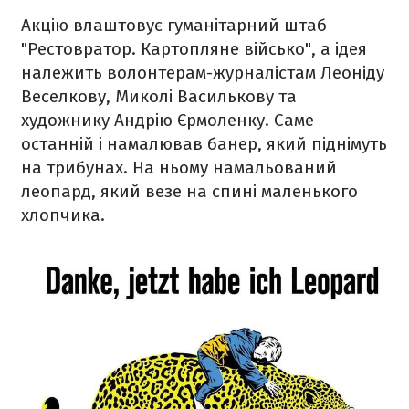
Акцію влаштовує гуманітарний штаб
"Рестовратор. Картопляне військо", а ідея
належить волонтерам-журналістам Леоніду
Веселкову, Миколі Василькову та
художнику Андрію Єрмоленку. Саме
останній і намалював банер, який піднімуть
на трибунах. На ньому намальований
леопард, який везе на спині маленького
хлопчика.