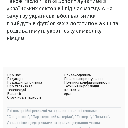
Також гасло "Tanke Schön" лунатиме з
українських секторів і під час матчу. А на
саму гру українські вболівальники
прийдуть в футболках з логотипом акції та
роздаватимуть українську символіку
німцям.
Про нас
Рекламодавцям
Редакція
Правила користування
Редакційна політика
Політика конфіденційності
Про телеканал
Технічна інформація
Телеведучі
Контакти
Вакансії
Архів
Структура власності
Всі комерційні рекламні матеріали позначені словами
"Спецпроєкт", "Партнерський матеріал", "Експерт", "Позиція".
Детальніше щодо реклами та правил цитування можна