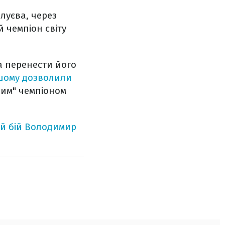
алуєва, через
 чемпіон світу
 перенести його
шому дозволили
ним" чемпіоном
ий бій Володимир