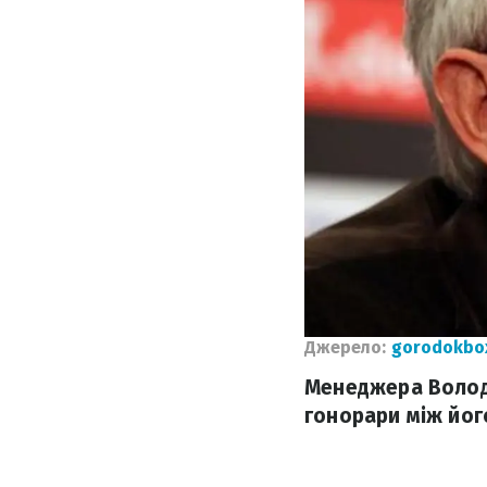
Джерело:
gorodokbo
Менеджера Володи
гонорари між йог