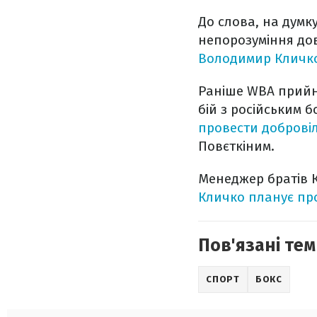
До слова, на думк
непорозуміння до
Володимир Кличко
Раніше WBA прийн
бій з російським 
провести добровіл
Повєткіним.
Менеджер братів 
Кличко планує про
Пов'язані тем
СПОРТ
БОКС