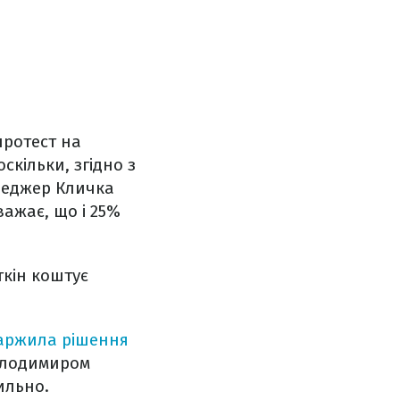
протест на
 оскільки, згідно з
еджер Кличка
ажає, що і 25%
ткін коштує
каржила рішення
Володимиром
ильно.