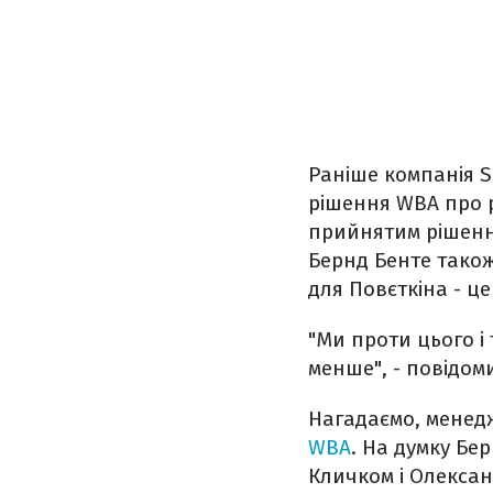
Раніше компанія S
рішення WBA про 
прийнятим рішення
Бернд Бенте також
для Повєткіна - це
"Ми проти цього і
менше", - повідом
Нагадаємо, менед
WBA
. На думку Бе
Кличком і Олексан