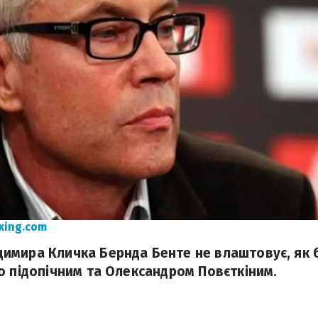
xing.com
мира Кличка Бернда Бенте не влаштовує, як б
о підопічним та Олександром Повєткіним.