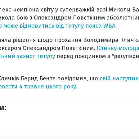
у екс-чемпіона світу у суперважкій вазі Миколи В
вкола бою з Олександром Повєткіним абсолютний
 може відмовитись від титулу пояса WBA.
яла рішення щодо прохання Володимира Кличка
боксером Олександром Повєткіним.
Кличку-молод
ьний захист титулу
перед поєдинком з "регуляр
Кличків Бернд Бенте повідомив, що
свій наступн
вести 4 травня цього року.
и: