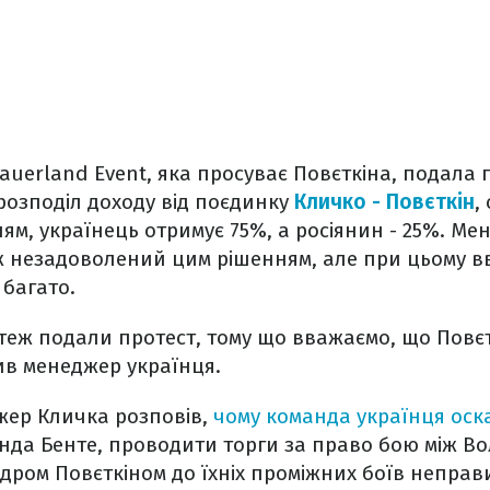
auerland Event, яка просуває Повєткіна, подала 
розподіл доходу від поєдинку
Кличко - Повєткін
,
м, українець отримує 75%, а росіянин - 25%.
Мен
 незадоволений цим рішенням, але при цьому вв
 багато.
 теж подали протест, тому що вважаємо, що Повє
ив менеджер українця.
жер Кличка розповів,
чому команда українця ос
рнда Бенте, проводити торги за право бою між 
дром Повєткіном до їхніх проміжних боїв неправ