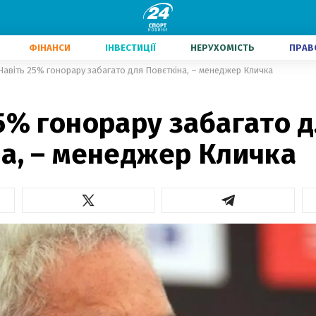
ФІНАНСИ
ІНВЕСТИЦІЇ
НЕРУХОМІСТЬ
ПРАВ
Навіть 25% гонорару забагато для Повєткіна, – менеджер Кличка
5% гонорару забагато 
на, – менеджер Кличка