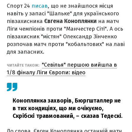
Спорт 24
писав
, що не знайшлося місця
навіть у запасі "Шальке" для українського
півзахисника
Євгена Коноплянки
на матч
Ліги чемпіонів проти "Манчестер Сіті". А ось
півзахисник "містян" Олександр Зінченко
розпочав матч проти "кобальтових" на лаві
для запасних.
"Севілья" першою вийшла в
ЧИТАЙТЕ ТАКОЖ:
1/8 фіналу Ліги Європи: відео
Коноплянка захворів, Бюргшталлер не
в тих кондиціях, що ми очікуємо,
Скрібскі травмований,
– сказав Тедескі.
До слова, Євген Коноплянка останній матч