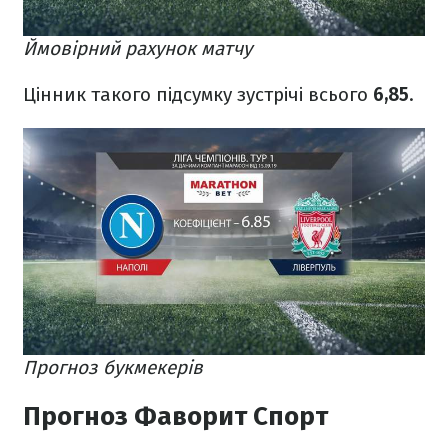
Ймовірний рахунок матчу
Цінник такого підсумку зустрічі всього
6,85
.
Прогноз букмекерів
Прогноз Фаворит Спорт