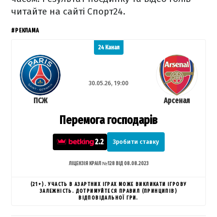
читайте на сайті Спорт24.
#РЕКЛАМА
24 Канал
30.05.26, 19:00
ПСЖ
Арсенал
Перемога господарів
2.2
Зробити ставку
ЛІЦЕНЗІЯ КРАІЛ №128 ВІД 08.08.2023
(21+). УЧАСТЬ В АЗАРТНИХ ІГРАХ МОЖЕ ВИКЛИКАТИ ІГРОВУ
ЗАЛЕЖНІСТЬ. ДОТРИМУЙТЕСЯ ПРАВИЛ (ПРИНЦИПІВ)
ВІДПОВІДАЛЬНОЇ ГРИ.