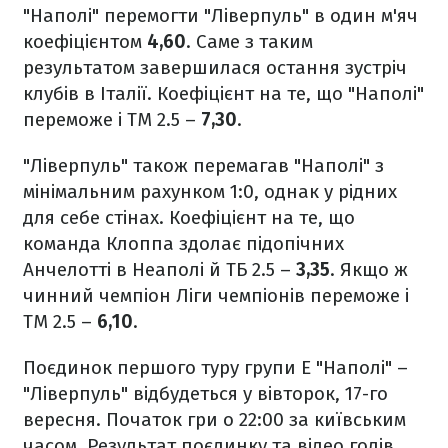
"Наполі" перемогти "Ліверпуль" в один м'яч
коефіцієнтом
4,60
. Саме з таким
результатом завершилася остання зустріч
клубів в Італії. Коефіцієнт на те, що "Наполі"
переможе і ТМ 2.5 –
7,30
.
"Ліверпуль" також перемагав "Наполі" з
мінімальним рахунком 1:0, однак у рідних
для себе стінах. Коефіцієнт на те, що
команда Клоппа здолає підопічних
Анчелотті в Неаполі й ТБ 2.5 –
3,35
. Якщо ж
чинний чемпіон Ліги чемпіонів переможе і
ТМ 2.5 –
6,10
.
Поєдинок першого туру групи E "Наполі" –
"Ліверпуль" відбудеться у вівторок, 17-го
вересня. Початок гри о 22:00 за київським
часом. Результат поєдинку та відео голів