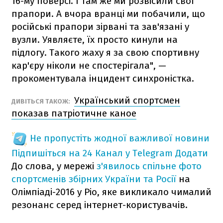
16-му поверсі. І там же ми розвісили свої
прапори. А вчора вранці ми побачили, що
російські прапори зірвані та зав'язані у
вузли. Уявляєте, їх просто кинули на
підлогу. Такого жаху я за свою спортивну
кар'єру ніколи не спостерігала", —
прокоментувала інцидент синхроністка.
Український спортсмен
ДИВІТЬСЯ ТАКОЖ:
показав патріотичне каное
Не пропустіть жодної важливої новини
Підпишіться на 24 Канал у Telegram
Додати
До слова, у мережі
з'явилось спільне фото
спортсменів збірних України та Росії
на
Олімпіаді-2016 у Ріо, яке викликало чималий
резонанс серед інтернет-користувачів.