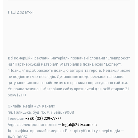
Наші додатки:
android
apple
smart tv
samsung smart tv
Всі комерційні рекламні матеріали позначені словами "Спецпроєкт"
чи "Партнерський матеріал". Матеріали з позначкою "Експерт",
"Позиція" відображають позицію авторів та героїв. Редакція може
не поділяти їхніх поглядів. Детальніше щодо реклами та правил
цитування можна ознайомитись в правилах користування сайтом.
Усі права захищені.
Матеріали сайту призначені для осіб старше
21
року (21+)
Онлайн-медіа «24 Канал»
пл. Галицька, буд. 15, м. Львів, 79008
Телефон
+380 (32) 229-77-77
Адреса електронної пошти —
legal@24tv.com.ua
Ідентифікатор онлайн-медіа в Реєстрі суб'єктів у сфері медіа —
R40-06057