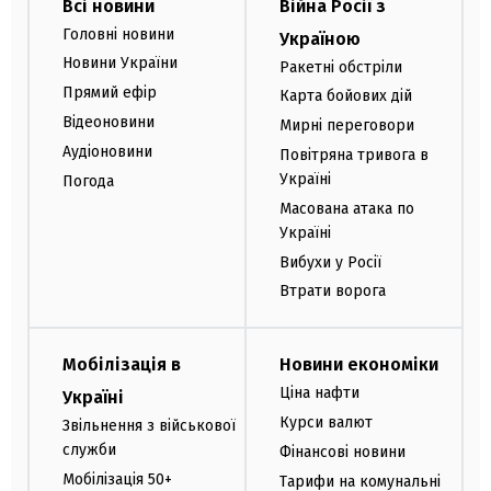
Всі новини
Війна Росії з
Головні новини
Україною
Новини України
Ракетні обстріли
Прямий ефір
Карта бойових дій
Відеоновини
Мирні переговори
Аудіоновини
Повітряна тривога в
Україні
Погода
Масована атака по
Україні
Вибухи у Росії
Втрати ворога
Мобілізація в
Новини економіки
Ціна нафти
Україні
Курси валют
Звільнення з військової
служби
Фінансові новини
Мобілізація 50+
Тарифи на комунальні