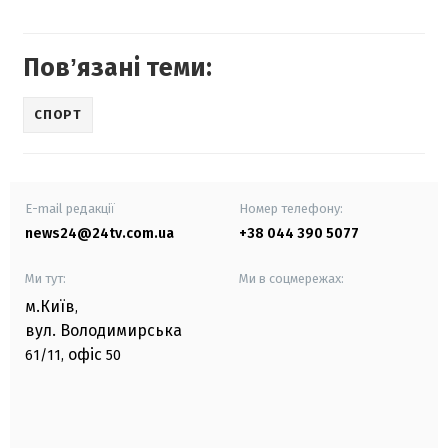
Повʼязані теми:
СПОРТ
E-mail редакції
Номер телефону:
news24@24tv.com.ua
+38 044 390 5077
Ми тут:
Ми в соцмережах:
м.Київ
,
вул. Володимирська
офіс
61/11,
50