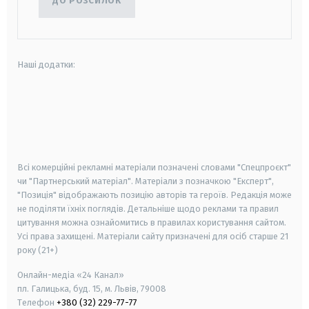
ДО РОЗСИЛОК
Наші додатки:
android
apple
smart tv
samsung smart tv
Всі комерційні рекламні матеріали позначені словами "Спецпроєкт"
чи "Партнерський матеріал". Матеріали з позначкою "Експерт",
"Позиція" відображають позицію авторів та героїв. Редакція може
не поділяти їхніх поглядів. Детальніше щодо реклами та правил
цитування можна ознайомитись в правилах користування сайтом.
Усі права захищені.
Матеріали сайту призначені для осіб старше
21
року (21+)
Онлайн-медіа «24 Канал»
пл. Галицька, буд. 15, м. Львів, 79008
Телефон
+380 (32) 229-77-77