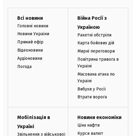
Всі новини
Війна Росії з
Головні новини
Україною
Новини України
Ракетні обстріли
Прямий ефір
Карта бойових дій
Відеоновини
Мирні переговори
Аудіоновини
Повітряна тривога в
Україні
Погода
Масована атака по
Україні
Вибухи у Росії
Втрати ворога
Мобілізація в
Новини економіки
Ціна нафти
Україні
Курси валют
Звільнення з військової