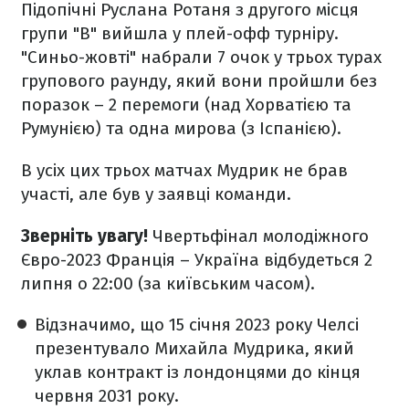
Підопічні Руслана Ротаня з другого місця
групи "В" вийшла у плей-офф турніру.
"Синьо-жовті" набрали 7 очок у трьох турах
групового раунду, який вони пройшли без
поразок – 2 перемоги (над Хорватією та
Румунією) та одна мирова (з Іспанією).
В усіх цих трьох матчах Мудрик не брав
участі, але був у заявці команди.
Зверніть увагу!
Чвертьфінал молодіжного
Євро-2023 Франція – Україна відбудеться 2
липня о 22:00 (за київським часом).
Відзначимо, що 15 січня 2023 року Челсі
презентувало Михайла Мудрика, який
уклав контракт із лондонцями до кінця
червня 2031 року.