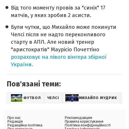
Від того моменту провів за "синіх" 17
матчів, у яких зробив 2 асисти.
Були чутки, що Михайло може покинути
Челсі після не надто переконливого
старту в АПЛ. Але новий тренер
"аристократів" Маурісіо Почеттіно
розраховує на лівого вінгера збірної
України.
Пов'язані теми:
ФУТБОЛ
ЧЕЛСІ
МИХАЙЛО МУДРИК
МО
Про нас
Рекламодавцям
Редакція
Правила користування
Редакційна політика
Політика конфіденційності
Про телеканал
Технічна інформація