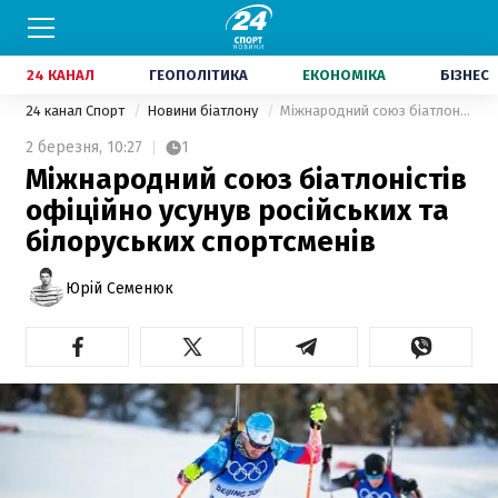
24 КАНАЛ
ГЕОПОЛІТИКА
ЕКОНОМІКА
БІЗНЕС
24 канал Спорт
Новини біатлону
Міжнародний союз біатлоністів офіційно усунув російських та білоруських спортсменів
2 березня,
10:27
1
Міжнародний союз біатлоністів
офіційно усунув російських та
білоруських спортсменів
Юрій Семенюк