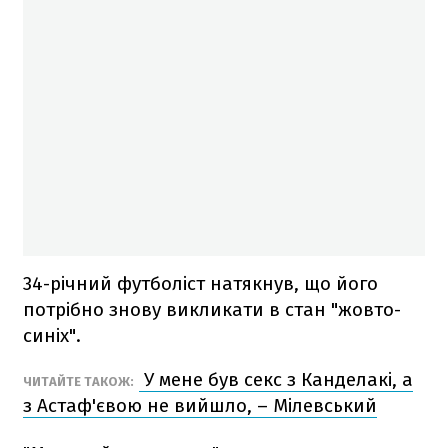
34-річний футболіст натякнув, що його
потрібно знову викликати в стан "жовто-
синіх".
У мене був секс з Канделакі, а
ЧИТАЙТЕ ТАКОЖ:
з Астаф'євою не вийшло, – Мілевський