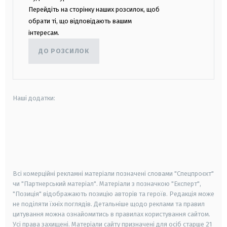
Перейдіть на сторінку наших розсилок, щоб
обрати ті, що відповідають вашим
інтересам.
ДО РОЗСИЛОК
Наші додатки:
android
apple
smart tv
samsung smart tv
Всі комерційні рекламні матеріали позначені словами "Спецпроєкт"
чи "Партнерський матеріал". Матеріали з позначкою "Експерт",
"Позиція" відображають позицію авторів та героїв. Редакція може
не поділяти їхніх поглядів. Детальніше щодо реклами та правил
цитування можна ознайомитись в правилах користування сайтом.
Усі права захищені.
Матеріали сайту призначені для осіб старше
21