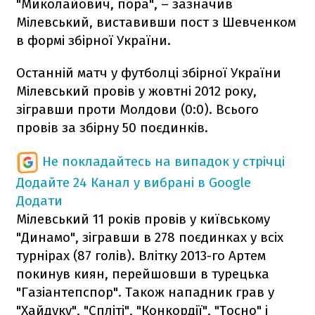
"Миколайович, пора", – зазначив
Мілевський, виставивши пост з Шевченком
в формі збірної України.
Останній матч у футболці збірної України
Мілевський провів у жовтні 2012 року,
зігравши проти Молдови (0:0). Всього
провів за збірну 50 поєдинків.
Не покладайтесь на випадок у стрічці
Додайте 24 Канал у вибрані в Google
Додати
Мілевський 11 років провів у київському
"Динамо", зігравши в 278 поєдинках у всіх
турнірах (87 голів). Влітку 2013-го Артем
покинув киян, перейшовши в турецька
"Газіантепспор". Також нападник грав у
"Хайдуку", "Спліті", "Конкордії", "Тосно" і