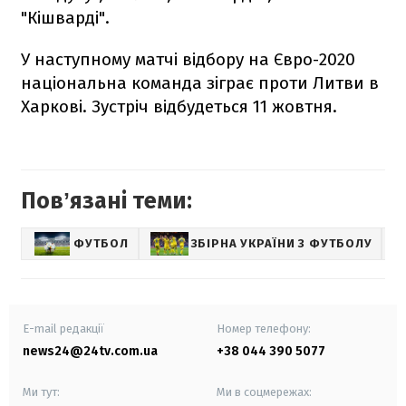
"Кішварді".
У наступному матчі відбору на Євро-2020
національна команда зіграє проти Литви в
Харкові. Зустріч відбудеться 11 жовтня.
Повʼязані теми:
ФУТБОЛ
ЗБІРНА УКРАЇНИ З ФУТБОЛУ
С
E-mail редакції
Номер телефону:
news24@24tv.com.ua
+38 044 390 5077
Ми тут:
Ми в соцмережах: