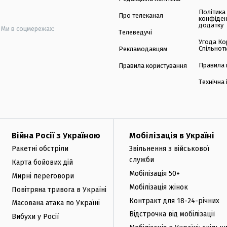
Політика
Про телеканал
конфіден
додатку
Ми в соцмережах:
Телеведучі
Угода Ко
Спільнот
Рекламодавцям
Правила 
Правила користування
Технічна
Війна Росії з Україною
Мобілізація в Україні
Ракетні обстріли
Звільнення з військової
служби
Карта бойових дій
Мобілізація 50+
Мирні переговори
Мобілізація жінок
Повітряна тривога в Україні
Контракт для 18-24-річних
Масована атака по Україні
Відстрочка від мобілізації
Вибухи у Росії