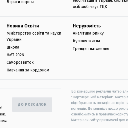
Мобілізація в Україні: скільк
Втрати ворога
осіб мобілізує ТЦК
Новини Освіти
Нерухомість
Міністерство освіти та науки
Аналітика ринку
України
Купівля житла
Школа
Тренди і натхнення
НМТ 2026
Саморозвиток
Навчання за кордоном
Всі комерційні рекламні матеріал
"Партнерський матеріал". Матеріа
відображають позицію авторів та 
ДО РОЗСИЛОК
ь!
поглядів. Детальніше щодо рекл
лок,
ознайомитись в правилах користу
Матеріали сайту призначені для 
ашим