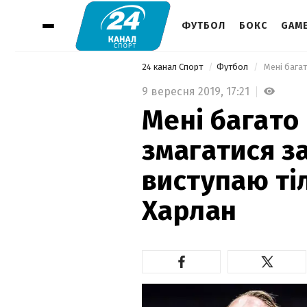
ФУТБОЛ
БОКС
GAM
24 канал Спорт
Футбол
9 вересня 2019,
17:21
Мені багато
змагатися за
виступаю тіл
Харлан