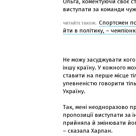
Ольга, коментуючи своє ст
виступати за команди чужи
Спортсмен по
ЧИТАЙТЕ ТАКОЖ:
йти в політику, – чемпіонк
Не можу засуджувати кого 
іншу країну. У кожного мо
ставити на перше місце ті
упевненістю говорити тіль
Україну.
Так, мені неодноразово п
пропозиції виступати за і
прийняла й змінювати йог
– сказала Харлан.