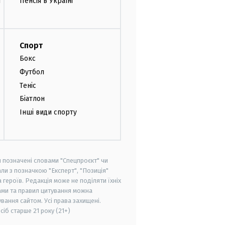
и
Пенсія в Україні
Спорт
Бокс
Футбол
Теніс
Біатлон
Інші види спорту
и позначені словами "Спецпроєкт" чи
ли з позначкою "Експерт", "Позиція"
героїв. Редакція може не поділяти їхніх
ами та правил цитування можна
вання сайтом. Усі права захищені.
осіб старше
21 року (21+)