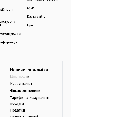
Архів
ційності
Карта сайту
ристувача
и
Ігри
коментування
 інформація
Новини економіки
Ціна нафти
Курси валют
Фінансові новини
Тарифи на комунальні
послуги
Податки