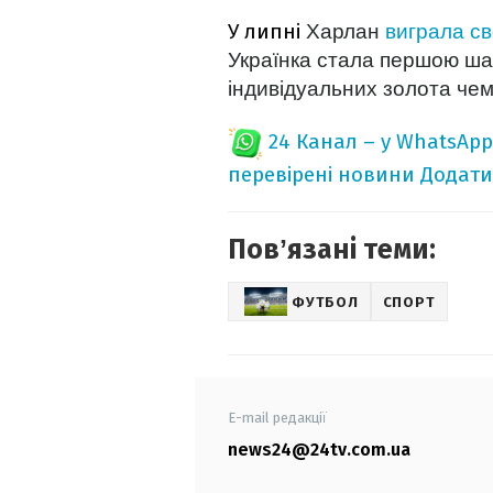
У липні
Харлан
виграла св
Українка стала першою шабл
індивідуальних золота чемп
24 Канал – у WhatsApp
перевірені новини
Додати
Повʼязані теми:
ФУТБОЛ
СПОРТ
E-mail редакції
news24@24tv.com.ua