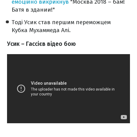
емоційно викрикнув
"Москва 2018 – бам!
Батя в здании!"
Тоді Усик став першим переможцем
Кубка Мухаммеда Алі.
Усик – Гассієв відео бою