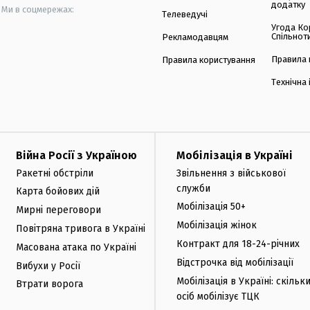
додатку
Ми в соцмережах:
Телеведучі
Угода Ко
Спільнот
Рекламодавцям
Правила 
Правила користування
Технічна
Війна Росії з Україною
Мобілізація в Україні
Ракетні обстріли
Звільнення з військової
служби
Карта бойових дій
Мобілізація 50+
Мирні переговори
Мобілізація жінок
Повітряна тривога в Україні
Контракт для 18-24-річних
Масована атака по Україні
Відстрочка від мобілізації
Вибухи у Росії
Мобілізація в Україні: скільк
Втрати ворога
осіб мобілізує ТЦК