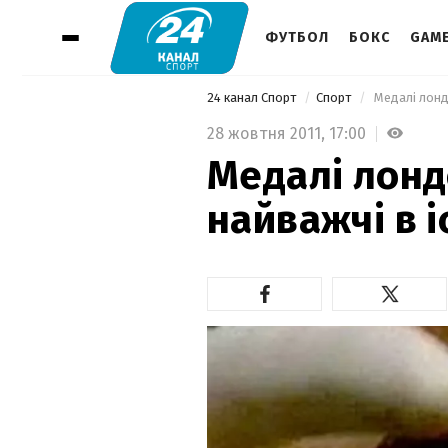
ФУТБОЛ
БОКС
GAM
24 канал Спорт
Спорт
 Медалі лондо
28 жовтня 2011,
17:00
Медалі лонд
найважчі в іс