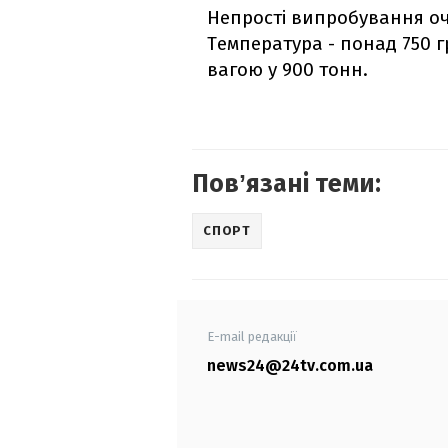
Непрості випробування очі
Температура - понад 750 гра
вагою у 900 тонн.
Повʼязані теми:
СПОРТ
E-mail редакції
news24@24tv.com.ua