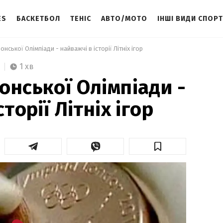
ES
БАСКЕТБОЛ
ТЕНІС
АВТО/МОТО
ІНШІ ВИДИ СПОР
нської Олімпіади - найважчі в історії Літніх ігор 
1 хв
онської Олімпіади -
торії Літніх ігор