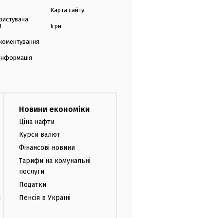
Карта сайту
ристувача
и
Ігри
коментування
 інформація
Новини економіки
Ціна нафти
Курси валют
Фінансові новини
Тарифи на комунальні
послуги
Податки
и
Пенсія в Україні