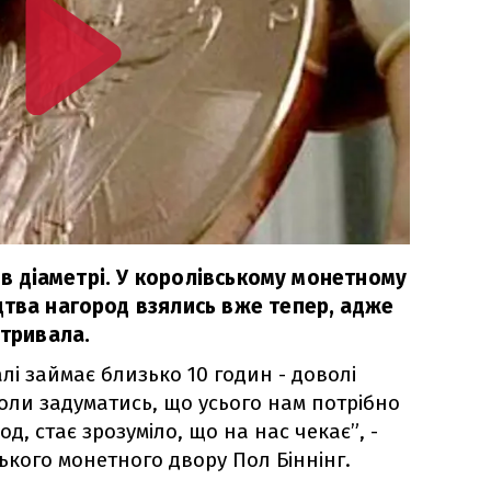
в в діаметрі. У королівському монетному
цтва нагород взялись вже тепер, адже
отривала.
лі займає близько 10 годин - доволі
коли задуматись, що усього нам потрібно
д, стає зрозуміло, що на нас чекає”, -
ького монетного двору Пол Біннінг.