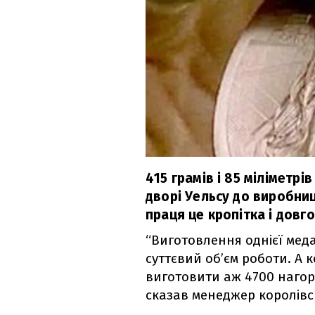
415 грамів і 85 міліметрі
дворі Уельсу до виробни
праця це кропітка і довг
“Виготовлення однієї меда
суттєвий об’єм роботи. А 
виготовити аж 4700 нагоро
сказав менеджер королівс