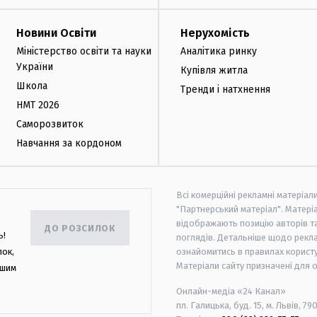
Новини Освіти
Нерухомість
Міністерство освіти та науки
Аналітика ринку
України
Купівля житла
Школа
Тренди і натхнення
НМТ 2026
Саморозвиток
Навчання за кордоном
Всі комерційні рекламні матеріал
"Партнерський матеріал". Матеріа
відображають позицію авторів та 
ДО РОЗСИЛОК
ь!
поглядів. Детальніше щодо рекл
лок,
ознайомитись в правилах користу
Матеріали сайту призначені для 
ашим
Онлайн-медіа «24 Канал»
пл. Галицька, буд. 15, м. Львів, 79