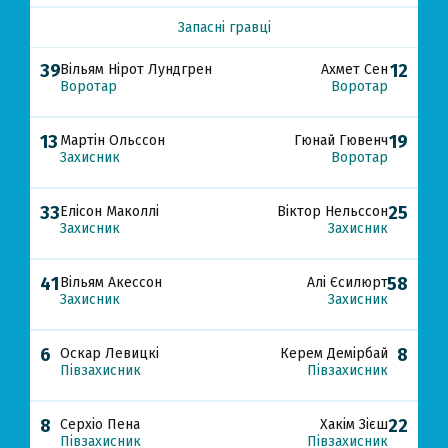
Запасні гравці
39
12
Вільям Нірот Лундгрен
Ахмет Сен
Воротар
Воротар
13
19
Мартін Ольссон
Гюнай Гювенч
Захисник
Воротар
33
25
Елісон Маколлі
Віктор Нельссон
Захисник
Захисник
41
58
Вільям Акессон
Алі Єсилюрт
Захисник
Захисник
6
8
Оскар Левицкі
Керем Демірбай
Півзахисник
Півзахисник
8
22
Серхіо Пена
Хакім Зієш
Півзахисник
Півзахисник