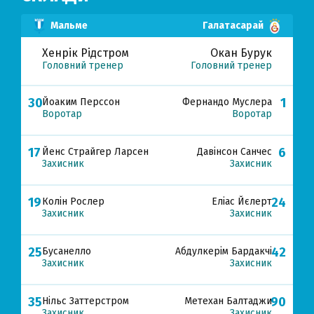
Мальме
Галатасарай
Хенрік Рідстром
Окан Бурук
Головний тренер
Головний тренер
30
1
Йоаким Перссон
Фернандо Муслера
Воротар
Воротар
17
6
Йенс Страйгер Ларсен
Давінсон Санчес
Захисник
Захисник
19
24
Колін Рослер
Еліас Йєлерт
Захисник
Захисник
25
42
Бусанелло
Абдулкерім Бардакчі
Захисник
Захисник
35
90
Нільс Заттерстром
Метехан Балтаджи
Захисник
Захисник