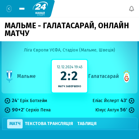
МАЛЬМЕ - ГАЛАТАСАРАЙ,
ОНЛАЙН
МАТЧУ
Ліга Європи УЄФА,
Стадіон (Мальме, Швеція)
12.12.2024 19:45
2:2
Мальме
Галатасарай
МАТЧ ЗАВЕРШЕНО
24'
43'
Ерік Ботхейм
Еліас Йєлерт
90+2'
56'
Серхіо Пена
Юнус Акгун
МАТЧ
ТЕКСТОВА ТРАНСЛЯЦІЯ
ТАБЛИЦЯ