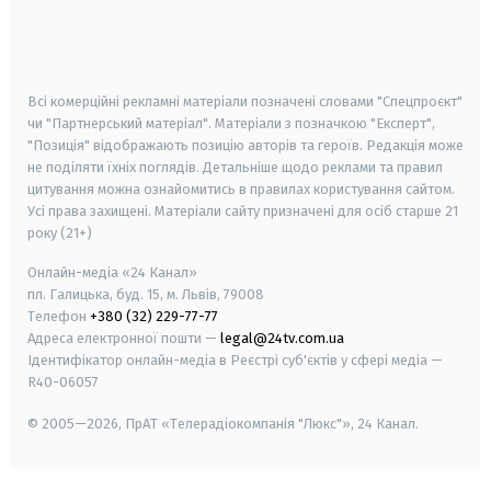
android
apple
smart tv
samsung smart tv
Всі комерційні рекламні матеріали позначені словами "Спецпроєкт"
чи "Партнерський матеріал". Матеріали з позначкою "Експерт",
"Позиція" відображають позицію авторів та героїв. Редакція може
не поділяти їхніх поглядів. Детальніше щодо реклами та правил
цитування можна ознайомитись в правилах користування сайтом.
Усі права захищені.
Матеріали сайту призначені для осіб старше
21
року (21+)
Онлайн-медіа «24 Канал»
пл. Галицька, буд. 15, м. Львів, 79008
Телефон
+380 (32) 229-77-77
Адреса електронної пошти —
legal@24tv.com.ua
Ідентифікатор онлайн-медіа в Реєстрі суб'єктів у сфері медіа —
R40-06057
© 2005—2026,
ПрАТ «Телерадіокомпанія "Люкс"», 24 Канал.