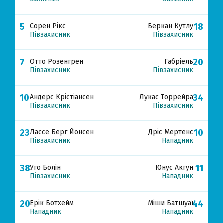
5
18
Сорен Рікс
Беркан Кутлу
Півзахисник
Півзахисник
7
20
Отто Розенгрен
Габріель
Півзахисник
Півзахисник
10
34
Андерс Крістіансен
Лукас Торрейра
Півзахисник
Півзахисник
23
10
Лассе Берг Йонсен
Дріс Мертенс
Півзахисник
Нападник
38
11
Уго Болін
Юнус Акгун
Півзахисник
Нападник
20
44
Ерік Ботхейм
Міши Батшуаї
Нападник
Нападник