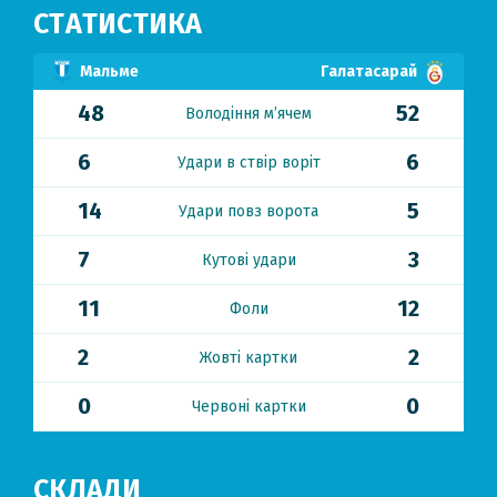
СТАТИСТИКА
Мальме
Галатасарай
48
52
Володіння м’ячем
6
6
Удари в ствір воріт
14
5
Удари повз ворота
7
3
Кутові удари
11
12
Фоли
2
2
Жовті картки
0
0
Червоні картки
СКЛАДИ