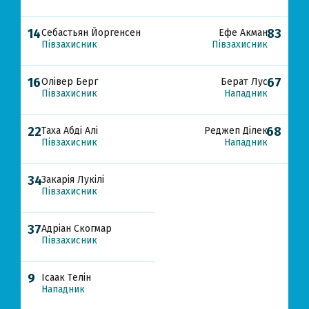
14
83
Себастьян Йоргенсен
Ефе Акман
Півзахисник
Півзахисник
16
67
Олівер Берг
Берат Лус
Півзахисник
Нападник
22
68
Таха Абді Алі
Реджеп Ділек
Півзахисник
Нападник
34
Закарія Лукілі
Півзахисник
37
Адріан Скогмар
Півзахисник
9
Ісаак Телін
Нападник