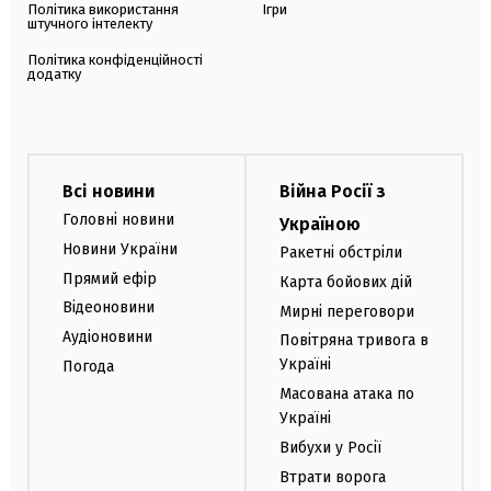
Політика використання
Ігри
штучного інтелекту
Політика конфіденційності
додатку
Всі новини
Війна Росії з
Головні новини
Україною
Новини України
Ракетні обстріли
Прямий ефір
Карта бойових дій
Відеоновини
Мирні переговори
Аудіоновини
Повітряна тривога в
Україні
Погода
Масована атака по
Україні
Вибухи у Росії
Втрати ворога