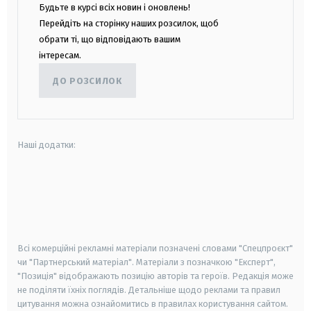
Будьте в курсі всіх новин і оновлень!
Перейдіть на сторінку наших розсилок, щоб
обрати ті, що відповідають вашим
інтересам.
ДО РОЗСИЛОК
Наші додатки:
android
apple
smart tv
samsung smart tv
Всі комерційні рекламні матеріали позначені словами "Спецпроєкт"
чи "Партнерський матеріал". Матеріали з позначкою "Експерт",
"Позиція" відображають позицію авторів та героїв. Редакція може
не поділяти їхніх поглядів. Детальніше щодо реклами та правил
цитування можна ознайомитись в правилах користування сайтом.