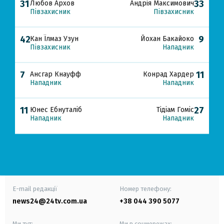
31
33
Любов Архов
Андрія Максимович
Півзахисник
Півзахисник
42
9
Кан Їлмаз Узун
Йохан Бакайоко
Півзахисник
Нападник
7
11
Ансгар Кнауфф
Конрад Хардер
Нападник
Нападник
11
27
Юнес Ебнуталіб
Тідіам Гоміс
Нападник
Нападник
E-mail редакції
Номер телефону:
news24@24tv.com.ua
+38 044 390 5077
Ми тут:
Ми в соцмережах: