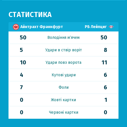
СТАТИСТИКА
Айнтрахт Франкфурт
РБ Лейпциг
50
50
Володіння м’ячем
5
8
Удари в ствір воріт
10
11
Удари повз ворота
4
6
Кутові удари
7
6
Фоли
0
1
Жовті картки
0
0
Червоні картки