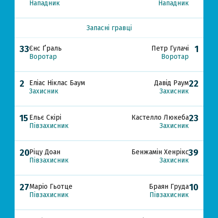
Нападник
Нападник
Запасні гравці
33
1
Єнс Ґраль
Петр Гулачі
Воротар
Воротар
2
22
Еліас Ніклас Баум
Давід Раум
Захисник
Захисник
15
23
Ельє Скірі
Кастелло Люкеба
Півзахисник
Захисник
20
39
Ріцу Доан
Бенжамін Хенрікс
Півзахисник
Захисник
27
10
Маріо Гьотце
Браян Груда
Півзахисник
Півзахисник