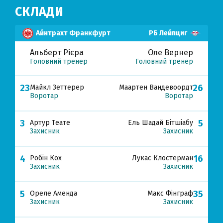
СКЛАДИ
Айнтрахт Франкфурт
РБ Лейпциг
Альберт Рієра
Оле Вернер
Головний тренер
Головний тренер
23
26
Майкл Зеттерер
Маартен Вандевоордт
Воротар
Воротар
3
5
Артур Теате
Ель Шадай Бітшіабу
Захисник
Захисник
4
16
Робін Кох
Лукас Клостерман
Захисник
Захисник
5
35
Ореле Аменда
Макс Фінграф
Захисник
Захисник