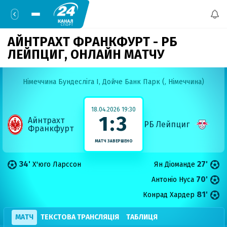
АЙНТРАХТ ФРАНКФУРТ - РБ
ЛЕЙПЦИГ,
ОНЛАЙН МАТЧУ
Німеччина Бундесліга I,
Дойче Банк Парк (, Німеччина)
18.04.2026 19:30
1:3
Айнтрахт
РБ Лейпциг
Франкфурт
МАТЧ ЗАВЕРШЕНО
34'
27'
Х'юго Ларссон
Ян Діоманде
70'
Антоніо Нуса
81'
Конрад Хардер
МАТЧ
ТЕКСТОВА ТРАНСЛЯЦІЯ
ТАБЛИЦЯ