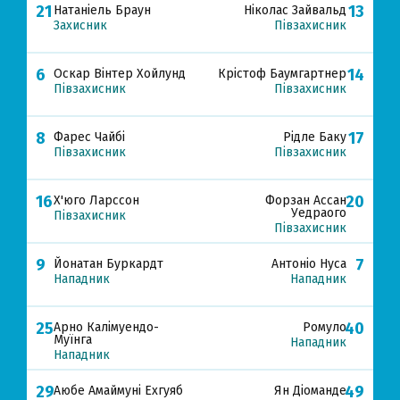
21
13
Натаніель Браун
Ніколас Зайвальд
Захисник
Півзахисник
6
14
Оскар Вінтер Хойлунд
Крістоф Баумгартнер
Півзахисник
Півзахисник
8
17
Фарес Чайбі
Рідле Баку
Півзахисник
Півзахисник
16
20
Х'юго Ларссон
Форзан Ассан
Уедраого
Півзахисник
Півзахисник
9
7
Йонатан Буркардт
Антоніо Нуса
Нападник
Нападник
25
40
Арно Калімуендо-
Ромуло
Муїнга
Нападник
Нападник
29
49
Аюбе Амаймуні Ехгуяб
Ян Діоманде