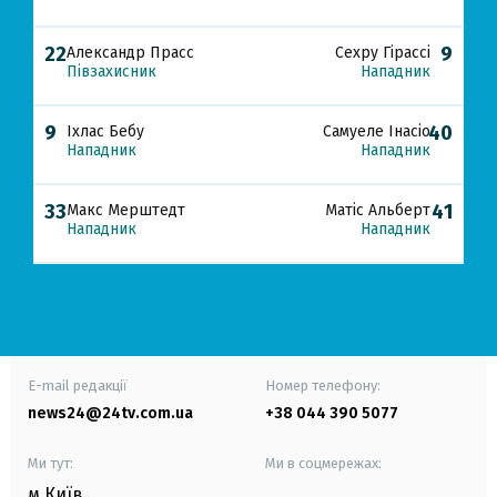
22
9
Александр Прасс
Сехру Гірассі
Півзахисник
Нападник
9
40
Іхлас Бебу
Самуеле Інасіо
Нападник
Нападник
33
41
Макс Мерштедт
Матіс Альберт
Нападник
Нападник
E-mail редакції
Номер телефону:
news24@24tv.com.ua
+38 044 390 5077
Ми тут:
Ми в соцмережах:
м.Київ
,