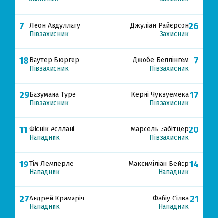
7
26
Леон Авдуллагу
Джуліан Райєрсон
Півзахисник
Захисник
18
7
Ваутер Бюргер
Джобе Беллінгем
Півзахисник
Півзахисник
29
17
Базумана Туре
Керні Чуквуемека
Півзахисник
Півзахисник
11
20
Фіснік Асллані
Марсель Забітцер
Нападник
Півзахисник
19
14
Тім Лемперле
Максиміліан Бейєр
Нападник
Нападник
27
21
Андрей Крамаріч
Фабіу Сілва
Нападник
Нападник