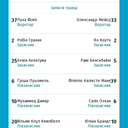
Запасні гравці
37
33
Лука Філіп
Олександр Мейєр
Воротар
Воротар
2
2
Робін Гранак
Ян Коуто
Захисник
Захисник
25
5
Кевін Акпогума
Рамі Бенсебайні
Захисник
Захисник
6
39
Ґріша Прьомель
Філіппо Каліксте Мане
Півзахисник
Захисник
10
6
Мухаммед Дамар
Саліх Озкан
Півзахисник
Півзахисник
20
10
Вільям Коул Кемпбелл
Юліан Брандт
Півзахисник
Півзахисник