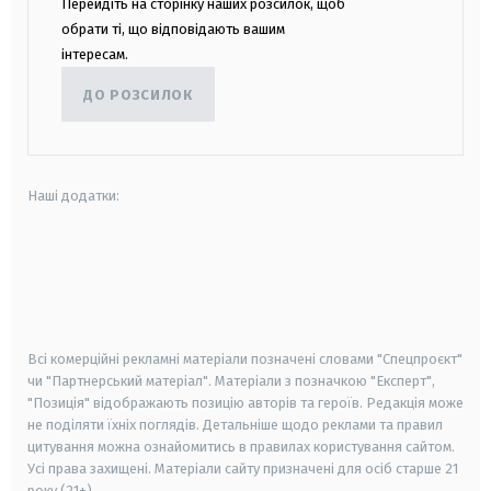
Перейдіть на сторінку наших розсилок, щоб
обрати ті, що відповідають вашим
інтересам.
ДО РОЗСИЛОК
Наші додатки:
android
apple
smart tv
samsung smart tv
Всі комерційні рекламні матеріали позначені словами "Спецпроєкт"
чи "Партнерський матеріал". Матеріали з позначкою "Експерт",
"Позиція" відображають позицію авторів та героїв. Редакція може
не поділяти їхніх поглядів. Детальніше щодо реклами та правил
цитування можна ознайомитись в правилах користування сайтом.
Усі права захищені.
Матеріали сайту призначені для осіб старше
21
року (21+)