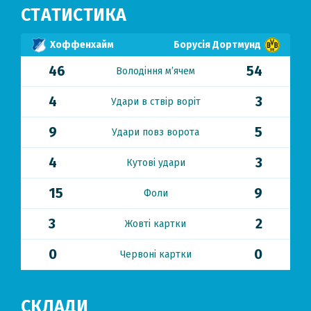
СТАТИСТИКА
Хоффенхайм
Борусія Дортмунд
46
54
Володіння м’ячем
4
3
Удари в ствір воріт
9
5
Удари повз ворота
4
3
Кутові удари
15
9
Фоли
3
2
Жовті картки
0
0
Червоні картки
СКЛАДИ