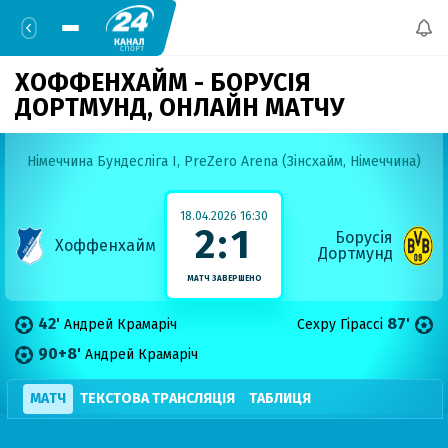
ХОФФЕНХАЙМ - БОРУСІЯ
ДОРТМУНД,
ОНЛАЙН МАТЧУ
Німеччина Бундесліга I,
PreZero Arena (Зінсхайм, Німеччина)
18.04.2026 16:30
2:1
Борусія
Хоффенхайм
Дортмунд
МАТЧ ЗАВЕРШЕНО
42'
87'
Андрей Крамаріч
Сехру Гірассі
90+8'
Андрей Крамаріч
МАТЧ
ТЕКСТОВА ТРАНСЛЯЦІЯ
ТАБЛИЦЯ