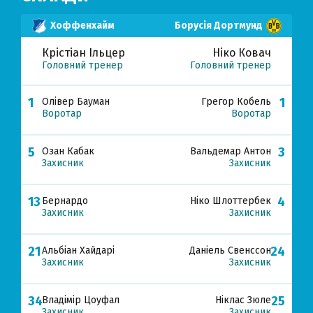
Хоффенхайм
Борусія Дортмунд
Крістіан Ільцер
Ніко Ковач
Головний тренер
Головний тренер
1
1
Олівер Бауман
Грегор Кобель
Воротар
Воротар
5
3
Озан Кабак
Вальдемар Антон
Захисник
Захисник
13
4
Бернардо
Ніко Шлоттербек
Захисник
Захисник
21
24
Альбіан Хайдарі
Даніель Свенссон
Захисник
Захисник
34
25
Владімір Цоуфал
Ніклас Зюле
Захисник
Захисник