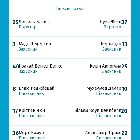
Запасні гравці
25
37
Деніель Кляйн
Лука Філіп
Воротар
Воротар
3
13
Мадс Педерсен
Бернардо
Захисник
Захисник
40
25
Ноакай Деніел Бенкс
Кевін Акпогума
Захисник
Захисник
8
10
Елвіс Реджбецай
Мухаммед Дамар
Півзахисник
Півзахисник
17
20
Крістіян Якіч
Вільям Коул Кемпбелл
Півзахисник
Півзахисник
36
22
Мерт Комур
Александр Прасс
Півзахисник
Півзахисник