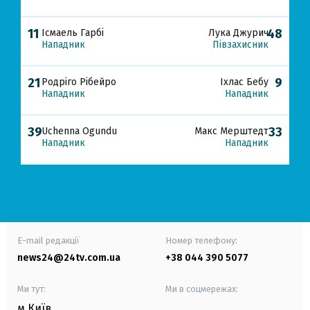
11
48
Ісмаель Гарбі
Лука Джурич
Нападник
Півзахисник
21
9
Родріго Рібейро
Іхлас Бебу
Нападник
Нападник
39
33
Uchenna Ogundu
Макс Мерштедт
Нападник
Нападник
E-mail редакції
Номер телефону:
news24@24tv.com.ua
+38 044 390 5077
Ми тут:
Ми в соцмережах:
м.Київ
,