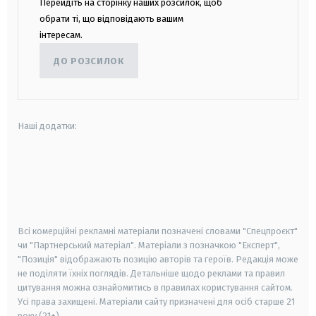
Перейдіть на сторінку наших розсилок, щоб
обрати ті, що відповідають вашим
інтересам.
ДО РОЗСИЛОК
Наші додатки:
android
apple
smart tv
samsung smart tv
Всі комерційні рекламні матеріали позначені словами "Спецпроєкт"
чи "Партнерський матеріал". Матеріали з позначкою "Експерт",
"Позиція" відображають позицію авторів та героїв. Редакція може
не поділяти їхніх поглядів. Детальніше щодо реклами та правил
цитування можна ознайомитись в правилах користування сайтом.
Усі права захищені.
Матеріали сайту призначені для осіб старше
21
року (21+)