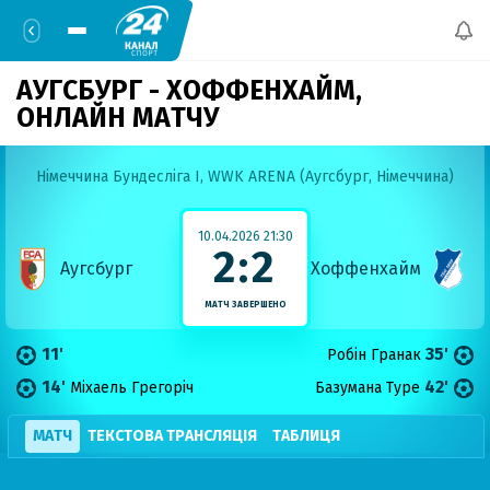
АУГСБУРГ - ХОФФЕНХАЙМ,
ОНЛАЙН МАТЧУ
Німеччина Бундесліга I,
WWK ARENA (Аугсбург, Німеччина)
10.04.2026 21:30
2:2
Аугсбург
Хоффенхайм
МАТЧ ЗАВЕРШЕНО
11'
35'
Робін Гранак
14'
42'
Міхаель Грегоріч
Базумана Туре
МАТЧ
ТЕКСТОВА ТРАНСЛЯЦІЯ
ТАБЛИЦЯ