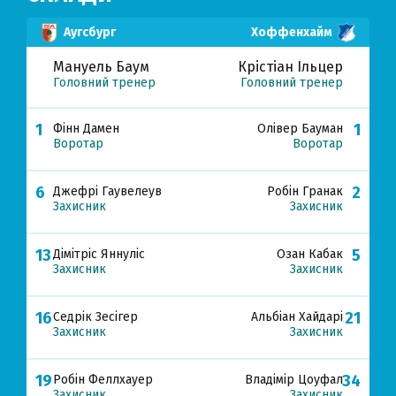
Аугсбург
Хоффенхайм
Мануель Баум
Крістіан Ільцер
Головний тренер
Головний тренер
1
1
Фінн Дамен
Олівер Бауман
Воротар
Воротар
6
2
Джефрі Гаувелеув
Робін Гранак
Захисник
Захисник
13
5
Дімітріс Яннуліс
Озан Кабак
Захисник
Захисник
16
21
Седрік Зесігер
Альбіан Хайдарі
Захисник
Захисник
19
34
Робін Феллхауер
Владімір Цоуфал
Захисник
Захисник