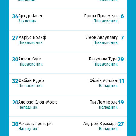
34
6
Артур Чавес
Ґріша Прьомель
Захисник
Півзахисник
27
7
Маріус Вольф
Леон Авдуллагу
Півзахисник
Півзахисник
30
29
Антон Каде
Базумана Туре
Півзахисник
Півзахисник
32
11
Фабіан Рідер
Фіснік Асллані
Півзахисник
Нападник
20
19
Алексіс Клод-Моріс
Тім Лемперле
Нападник
Нападник
38
27
Міхаель Грегоріч
Андрей Крамаріч
Нападник
Нападник