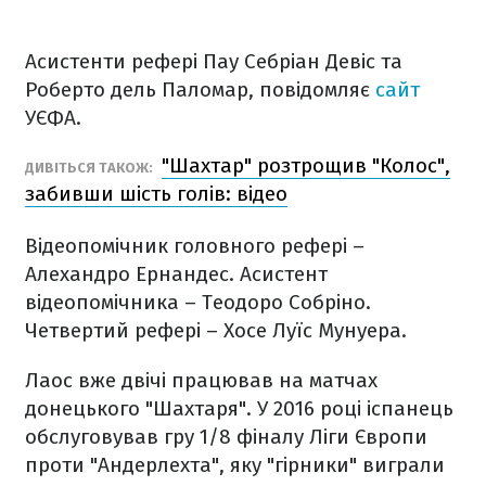
Асистенти рефері Пау Себріан Девіс та
Роберто дель Паломар, повідомляє
сайт
УЄФА.
"Шахтар" розтрощив "Колос",
ДИВІТЬСЯ ТАКОЖ:
забивши шість голів: відео
Відеопомічник головного рефері –
Алехандро Ернандес. Асистент
відеопомічника – Теодоро Собріно.
Четвертий рефері – Хосе Луїс Мунуера.
Лаос вже двічі працював на матчах
донецького "Шахтаря". У 2016 році іспанець
обслуговував гру 1/8 фіналу Ліги Європи
проти "Андерлехта", яку "гірники" виграли