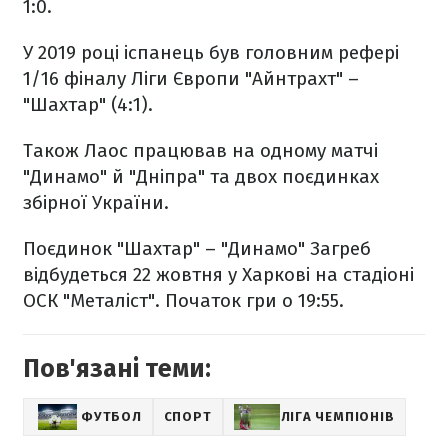
1:0.
У 2019 році іспанець був головним рефері
1/16 фіналу Ліги Європи "Айнтрахт" –
"Шахтар" (4:1).
Також Лаос працював на одному матчі
"Динамо" й "Дніпра" та двох поєдинках
збірної України.
Поєдинок "Шахтар" – "Динамо" Загреб
відбудеться 22 жовтня у Харкові на стадіоні
ОСК "Металіст". Початок гри о 19:55.
Пов'язані теми:
ФУТБОЛ
СПОРТ
ЛІГА ЧЕМПІОНІВ