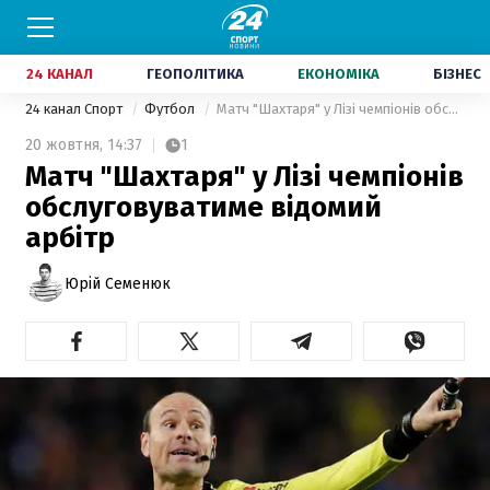
24 КАНАЛ
ГЕОПОЛІТИКА
ЕКОНОМІКА
БІЗНЕС
24 канал Спорт
Футбол
Матч "Шахтаря" у Лізі чемпіонів обслуговуватиме відомий арбітр
20 жовтня,
14:37
1
Матч "Шахтаря" у Лізі чемпіонів
обслуговуватиме відомий
арбітр
Юрій Семенюк