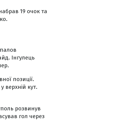
 набрав 19 очок та
ко.
опалов
айд. Інгулець
пер.
ної позиції.
у верхній кут.
уполь розвинув
асував гол через