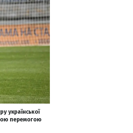
уру української
вною перемогою