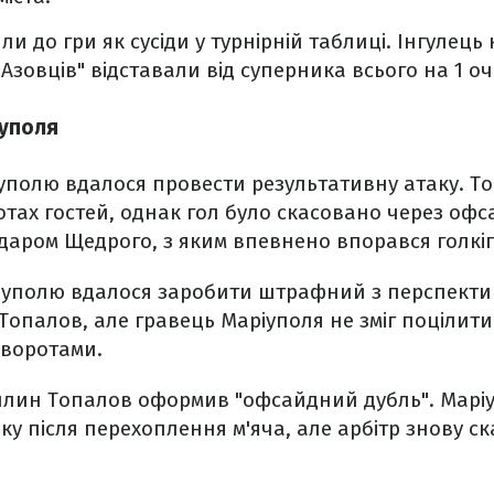
и до гри як сусіди у турнірній таблиці. Інгулець
 "Азовців" відставали від суперника всього на 1 оч
іуполя
іуполю вдалося провести результативну атаку. Т
отах гостей, однак гол було скасовано через офс
ударом Щедрого, з яким впевнено впорався голкі
іуполю вдалося заробити штрафний з перспектив
опалов, але гравець Маріуполя не зміг поцілити 
 воротами.
вилин Топалов оформив "офсайдний дубль". Марі
ку після перехоплення м'яча, але арбітр знову ск