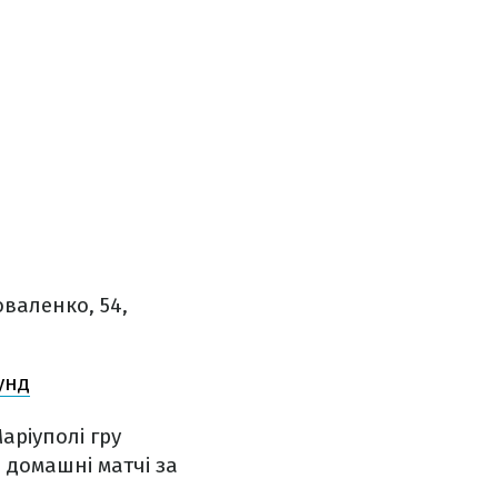
оваленко, 54,
унд
аріуполі гру
 домашні матчі за