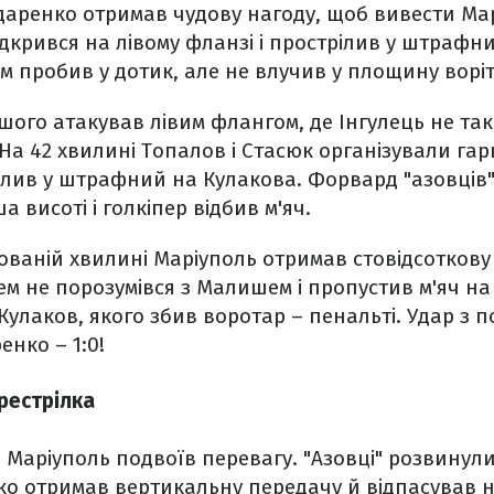
даренко отримав чудову нагоду, щоб вивести Ма
дкрився на лівому фланзі і прострілив у штрафн
ем пробив у дотик, але не влучив у площину воріт
шого атакував лівим флангом, де Інгулець не так
На 42 хвилині Топалов і Стасюк організували гарн
ілив у штрафний на Кулакова. Форвард "азовців
 висоті і голкіпер відбив м'яч.
ованій хвилині Маріуполь отримав стовідсоткову
ем не порозумівся з Малишем і пропустив м'яч на
Кулаков, якого збив воротар – пенальті. Удар з
енко – 1:0!
рестрілка
і Маріуполь подвоїв перевагу. "Азовці" розвинул
ко отримав вертикальну передачу й відпасував 