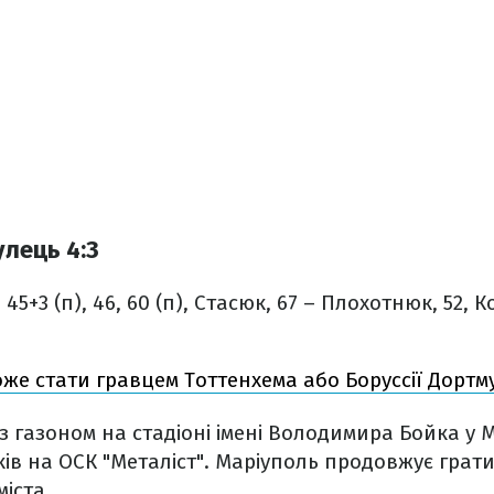
улець 4:3
45+3 (п), 46, 60 (п), Стасюк, 67 – Плохотнюк, 52, К
оже стати гравцем Тоттенхема або Боруссії Дортм
 газоном на стадіоні імені Володимира Бойка у М
ів на ОСК "Металіст". Маріуполь продовжує грати
іста.