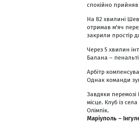
спокійно прийняв 
На 82 хвилині Шев
отримав м'яч пере
закрили простір д
Через 5 хвилин ін
Балана – пенальті
Арбітр компенсува
Однак команди зуп
Завдяки перемозі 
місце. Клуб із се
Олімпік.
Маріуполь – Інгул