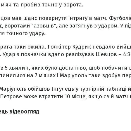
м'яч та пробив точно у ворота.
цов мав шанс повернути інтригу в матч. Футболі
д воротами "азовців", але затягнув з ударом. У п
ля точного удару.
трига таки ожила. Голкіпер Кудрик невдало вийшо
. Удар з позначки вдало реалізував Шевцов – 4:3
в 5 хвилин, яких було достатньо, щоб побачити 
инилися на 7 м'ячах і Маріуполь таки здобув пер
Маріуполь обійшов Інгулець у турнірній таблиці й
ла Петрове може втратити 10 місце, якщо свій мат
ець відеоогляд