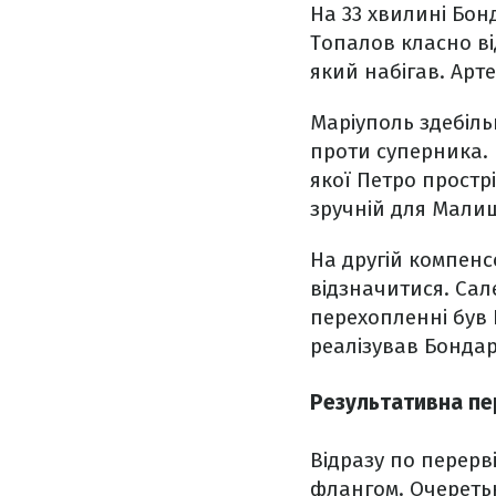
На 33 хвилині Бон
Топалов класно ві
який набігав. Арт
Маріуполь здебіль
проти суперника. 
якої Петро простр
зручній для Малиша
На другій компенс
відзначитися. Сал
перехопленні був 
реалізував Бондар
Результативна пе
Відразу по перерв
флангом. Очереть