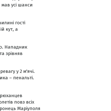
 мав усі шанси
илині гості
й кут, а
ло. Нападник
та зрівняв
евагу у 2 м'ячі.
ика – пенальті.
Кирюханцев
летів повз всіх
оронець Маріуполя