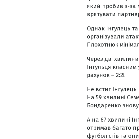
який пробив з-за 
врятувати партнер
Однак Інгулець та
організували атак
Плохотнюк мінімал
Через дві хвилини
Інгульця класним 
рахунок – 2:2!
Не встиг Інгулець 
На 59 хвилині Сем
Бондаренко знову 
А на 67 хвилині І
отримав багато пр
футболістів та оп