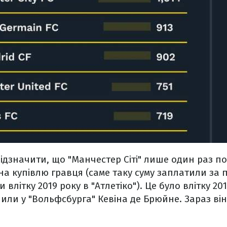
ідзначити, що "Манчестер Сіті" лише один раз п
 на купівлю гравця (саме таку суму заплатили за 
 влітку 2019 року в "Атлетіко"). Це було влітку 201
пили у "Вольфсбурга" Кевіна де Брюйне. Зараз він