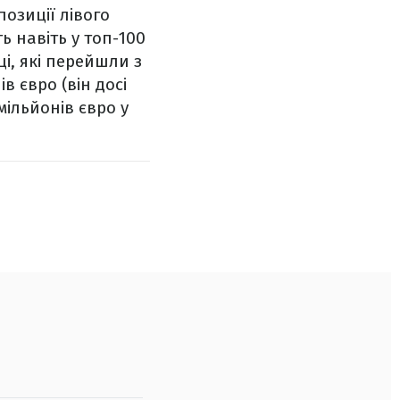
позиції лівого
ь навіть у топ-100
ці, які перейшли з
в євро (він досі
 мільйонів євро у