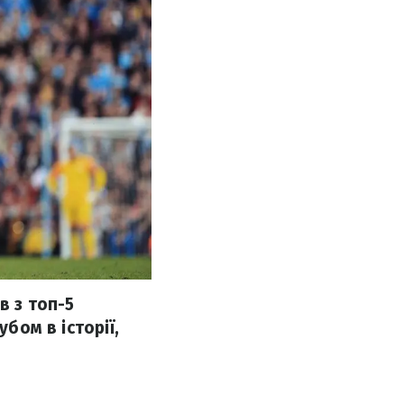
в з топ-5
бом в історії,