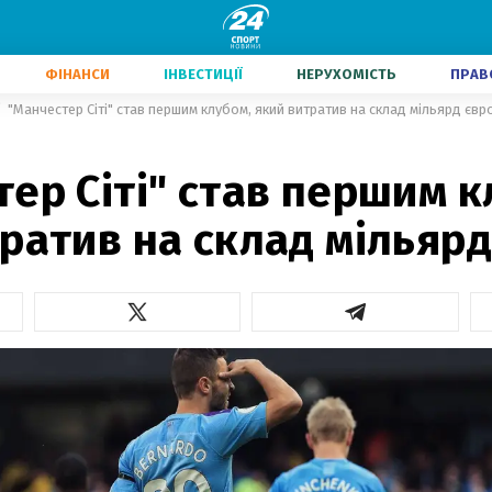
ФІНАНСИ
ІНВЕСТИЦІЇ
НЕРУХОМІСТЬ
ПРАВ
"Манчестер Сіті" став першим клубом, який витратив на склад мільярд євр
ер Сіті" став першим к
ратив на склад мільярд