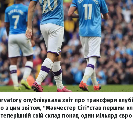
ervatory опублікувала звіт про трансфери клубі
но з цим звітом, "Манчестер Сіті"став першим клу
 теперішній свій склад понад один мільярд євро