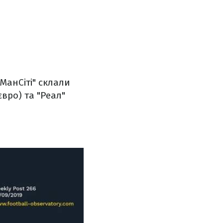
"МанСіті" склали
євро) та "Реал"