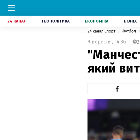
24 КАНАЛ
ГЕОПОЛІТИКА
ЕКОНОМІКА
БІЗНЕС
24 канал Спорт
Футбол
9 вересня,
14:36
2
"Манчест
який вит