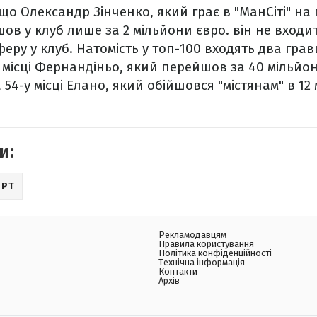
що Олександр Зінченко, який грає в "МанСіті" на 
ов у клуб лише за 2 мільйони євро. він не входит
еру у клуб. Натомість у топ-100 входять два грав
 місці Фернандіньо, який перейшов за 40 мільйоні
а 54-у місці Елано, який обійшовся "містянам" в 12
и:
ОРТ
Рекламодавцям
Правила користування
Політика конфіденційності
Технічна інформація
Контакти
Архів