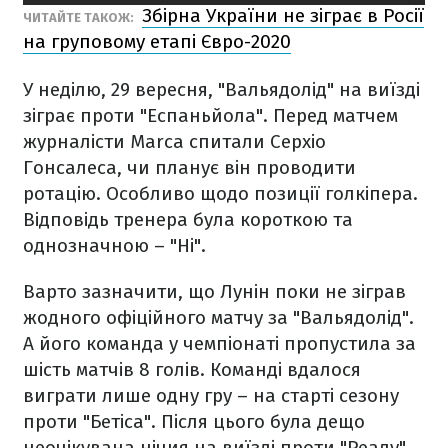
Збірна України не зіграє в Росії
ЧИТАЙТЕ ТАКОЖ:
на груповому етапі Євро-2020
У неділю, 29 вересня, "Вальядолід" на виїзді
зіграє проти "Еспаньйола". Перед матчем
журналісти Marca спитали Серхіо
Гонсалеса, чи планує він проводити
ротацію. Особливо щодо позиції голкіпера.
Відповідь тренера була короткою та
однозначною – "Ні".
Варто зазначити, що Лунін поки не зіграв
жодного офіційного матчу за "Вальядолід".
А його команда у чемпіонаті пропустила за
шість матчів 8 голів. Команді вдалося
виграти лише одну гру – на старті сезону
проти "Бетіса". Після цього була дещо
неочікувана нічия на виїзді проти "Реалу".