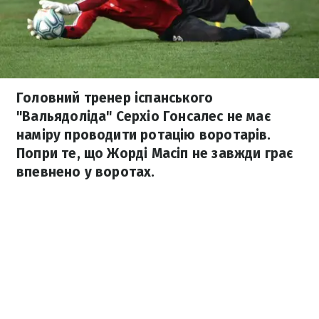
Головний тренер іспанського
"Вальядоліда" Серхіо Гонсалес не має
наміру проводити ротацію воротарів.
Попри те, що Жорді Масіп не завжди грає
впевнено у воротах.