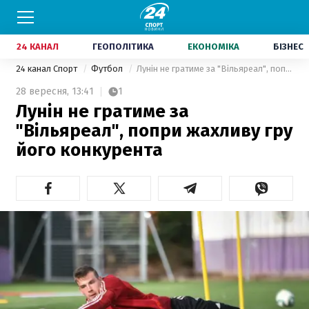
24 КАНАЛ
ГЕОПОЛІТИКА
ЕКОНОМІКА
БІЗНЕС
24 канал Спорт
Футбол
Лунін не гратиме за "Вільяреал", попри жахливу гру його конкурента
28 вересня,
13:41
1
Лунін не гратиме за
"Вільяреал", попри жахливу гру
його конкурента