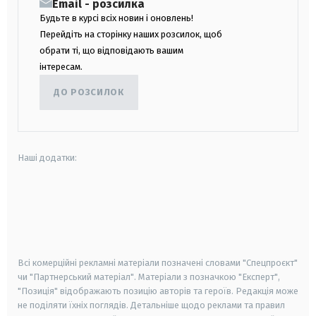
Email - розсилка
Будьте в курсі всіх новин і оновлень!
Перейдіть на сторінку наших розсилок, щоб
обрати ті, що відповідають вашим
інтересам.
ДО РОЗСИЛОК
Наші додатки:
android
apple
smart tv
samsung smart tv
Всі комерційні рекламні матеріали позначені словами "Спецпроєкт"
чи "Партнерський матеріал". Матеріали з позначкою "Експерт",
"Позиція" відображають позицію авторів та героїв. Редакція може
не поділяти їхніх поглядів. Детальніше щодо реклами та правил