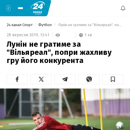
24 канал Спорт
Футбол
 Лунін не гратиме за "Вільяреал", попри жахливу гру його конкурента 
1 хв
28 вересня 2019,
13:41
Лунін не гратиме за
"Вільяреал", попри жахливу
гру його конкурента