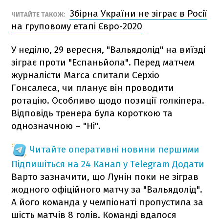
Збірна України не зіграє в Росії
ЧИТАЙТЕ ТАКОЖ:
на груповому етапі Євро-2020
У неділю, 29 вересня, "Вальядолід" на виїзді
зіграє проти "Еспаньйола". Перед матчем
журналісти Marca спитали Серхіо
Гонсалеса, чи планує він проводити
ротацію. Особливо щодо позиції голкіпера.
Відповідь тренера була короткою та
однозначною – "Ні".
Читайте оперативні новини першими
Підпишіться на 24 Канал у Telegram
Додати
Варто зазначити, що Лунін поки не зіграв
жодного офіційного матчу за "Вальядолід".
А його команда у чемпіонаті пропустила за
шість матчів 8 голів. Команді вдалося