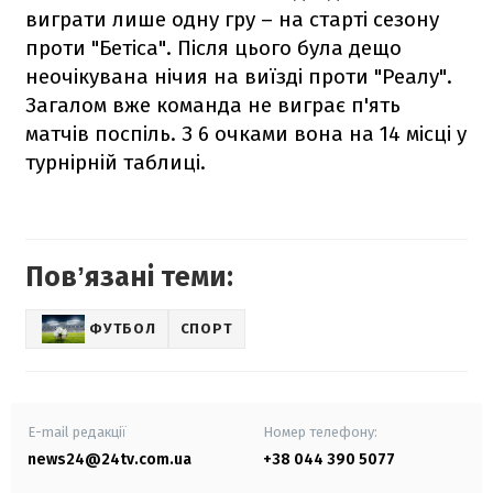
виграти лише одну гру – на старті сезону
проти "Бетіса". Після цього була дещо
неочікувана нічия на виїзді проти "Реалу".
Загалом вже команда не виграє п'ять
матчів поспіль. З 6 очками вона на 14 місці у
турнірній таблиці.
Повʼязані теми:
ФУТБОЛ
СПОРТ
E-mail редакції
Номер телефону:
news24@24tv.com.ua
+38 044 390 5077