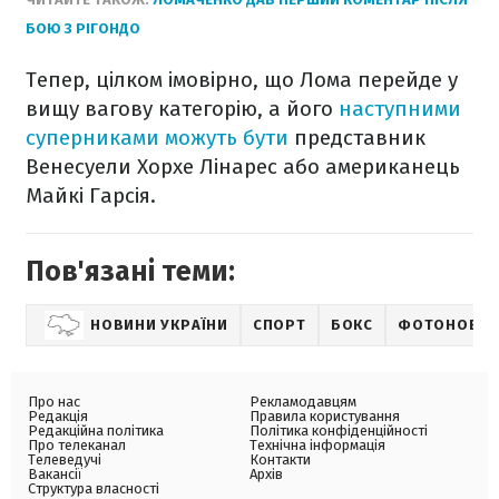
БОЮ З РІГОНДО
Тепер, цілком імовірно, що Лома перейде у
вищу вагову категорію, а його
наступними
суперниками можуть бути
представник
Венесуели Хорхе Лінарес або американець
Майкі Гарсія.
Пов'язані теми:
НОВИНИ УКРАЇНИ
СПОРТ
БОКС
ФОТОНОВИ
Про нас
Рекламодавцям
Редакція
Правила користування
Редакційна політика
Політика конфіденційності
Про телеканал
Технічна інформація
Телеведучі
Контакти
Вакансії
Архів
Структура власності