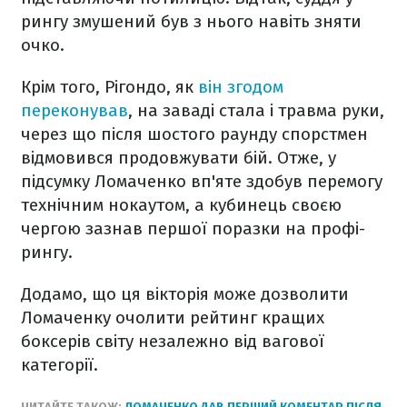
рингу змушений був з нього навіть зняти
очко.
Крім того, Рігондо, як
він згодом
переконував
, на заваді стала і травма руки,
через що після шостого раунду спорстмен
відмовився продовжувати бій. Отже, у
підсумку Ломаченко вп'яте здобув перемогу
технічним нокаутом, а кубинець своєю
чергою зазнав першої поразки на профі-
рингу.
Додамо, що ця вікторія може дозволити
Ломаченку очолити рейтинг кращих
боксерів світу незалежно від вагової
категорії.
ЧИТАЙТЕ ТАКОЖ:
ЛОМАЧЕНКО ДАВ ПЕРШИЙ КОМЕНТАР ПІСЛЯ