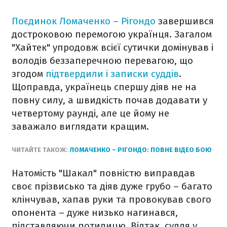
Поєдинок Ломаченко – Рігондо
завершився
достроковою перемогою українця. Загалом
"Хайтек" упродовж всієї сутички домінував і
володів беззаперечною перевагою, що
згодом
підтвердили і записки суддів
.
Щоправда, українець спершу діяв не на
повну силу, а швидкість почав додавати у
четвертому раунді, але це йому не
заважало виглядати кращим.
ЧИТАЙТЕ ТАКОЖ:
ЛОМАЧЕНКО – РІГОНДО: ПОВНЕ ВІДЕО БОЮ
Натомість "Шакал" повністю виправдав
своє прізвисько та діяв дуже грубо – багато
клінчував, хапав руки та провокував свого
опонента – дуже низько нагинався,
підставляючи потилицю. Відтак, суддя у