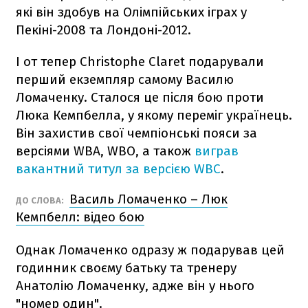
які він здобув на Олімпійських іграх у
Пекіні-2008 та Лондоні-2012.
І от тепер Christophe Claret подарували
перший екземпляр самому Василю
Ломаченку. Сталося це після бою проти
Люка Кемпбелла, у якому переміг українець.
Він захистив свої чемпіонські пояси за
версіями WBA, WBO, а також
виграв
вакантний титул за версією WBC
.
Василь Ломаченко – Люк
ДО СЛОВА:
Кемпбелл: відео бою
Однак Ломаченко одразу ж подарував цей
годинник своєму батьку та тренеру
Анатолію Ломаченку, адже він у нього
"номер один".