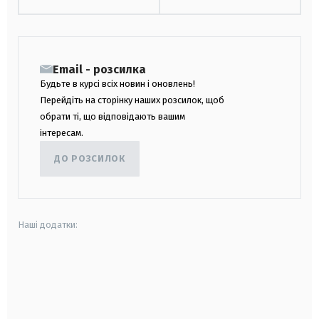
Email - розсилка
Будьте в курсі всіх новин і оновлень!
Перейдіть на сторінку наших розсилок, щоб
обрати ті, що відповідають вашим
інтересам.
ДО РОЗСИЛОК
Наші додатки:
android
apple
smart tv
samsung smart tv