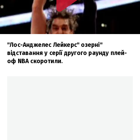
"Лос-Анджелес Лейкерс" озерні"
відставання у серії другого раунду плей-
оф NBA скоротили.