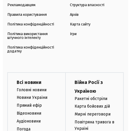
Рекламодавцям
Структура власності
Правила користування
Архів
Політика конфіденційності
Карта сайту
Політика використання
Ігри
штучного інтелекту
Політика конфіденційності
додатку
Всі новини
Війна Росії з
Головні новини
Україною
Новини України
Ракетні обстріли
Прямий ефір
Карта бойових дій
Відеоновини
Мирні переговори
Аудіоновини
Повітряна тривога в
Україні
Погода