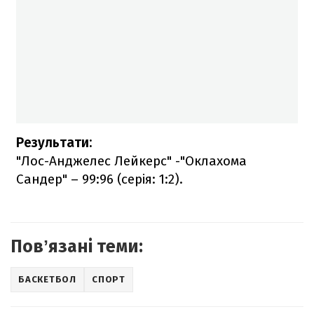
Результати:
"Лос-Анджелес Лейкерс" -"Оклахома
Сандер" – 99:96 (серія: 1:2).
Повʼязані теми:
БАСКЕТБОЛ
СПОРТ