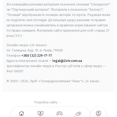
Всі комерційні рекламні матеріали позначені словами "Спецпроєкт"
чи "Партнерський матеріал". Матеріали з позначкою "Експерт",
"Позиція" відображають позицію авторів та героїв. Редакція може
не поділяти їхніх поглядів. Детальніше щодо реклами та правил
цитування можна ознайомитись в правилах користування сайтом.
Усі права захищені.
Матеріали сайту призначені для осіб старше
21
року (21+)
Онлайн-медіа «24 Канал»
пл. Галицька, буд. 15, м. Львів, 79008
Телефон
+380 (32) 229-77-77
Адреса електронної пошти —
legal@24tv.com.ua
Ідентифікатор онлайн-медіа в Реєстрі суб'єктів у сфері медіа —
R40-06057
© 2005—2026,
ПрАТ «Телерадіокомпанія "Люкс"», 24 Канал.
Розробка сайту
-