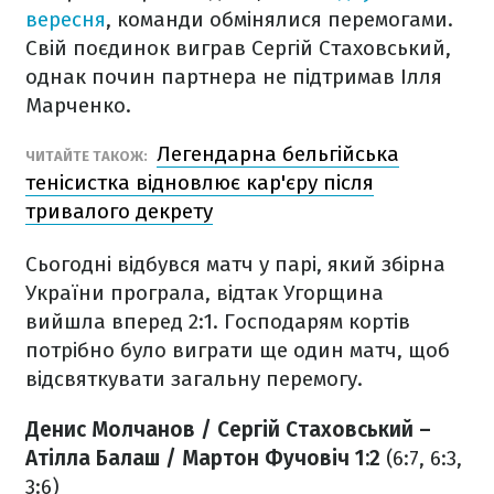
вересня
, команди обмінялися перемогами.
Свій поєдинок виграв Сергій Стаховський,
однак почин партнера не підтримав Ілля
Марченко.
Легендарна бельгійська
ЧИТАЙТЕ ТАКОЖ:
тенісистка відновлює кар'єру після
тривалого декрету
Сьогодні відбувся матч у парі, який збірна
України програла, відтак Угорщина
вийшла вперед 2:1. Господарям кортів
потрібно було виграти ще один матч, щоб
відсвяткувати загальну перемогу.
Денис Молчанов / Сергій Стаховський –
Атілла Балаш / Мартон Фучовіч 1:2
(6:7, 6:3,
3:6)