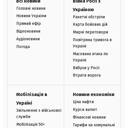
Всі новини
Війна Росії з
Головні новини
Україною
Новини України
Ракетні обстріли
Прямий ефір
Карта бойових дій
Відеоновини
Мирні переговори
Аудіоновини
Повітряна тривога в
Україні
Погода
Масована атака по
Україні
Вибухи у Росії
Втрати ворога
Мобілізація в
Новини економіки
Ціна нафти
Україні
Курси валют
Звільнення з військової
служби
Фінансові новини
Мобілізація 50+
Тарифи на комунальні