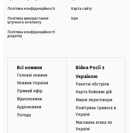
Політика конфіденційності
Карта сайту
Політика використання
Ігри
штучного інтелекту
Політика конфіденційності
додатку
Всі новини
Війна Росії з
Головні новини
Україною
Новини України
Ракетні обстріли
Прямий ефір
Карта бойових дій
Відеоновини
Мирні переговори
Аудіоновини
Повітряна тривога в
Україні
Погода
Масована атака по
Україні