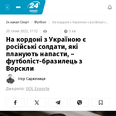
24 канал Спорт
Футбол
 На кордоні з Україною є російські солдати, які планують напасти, – футболіст-бразилець з Ворскли 
3 хв
20 січня 2022,
17:12
На кордоні з Україною є
російські солдати, які
планують напасти, –
футболіст-бразилець з
Ворскли
Ігор Саджениця
Джерело:
UOL Esporte