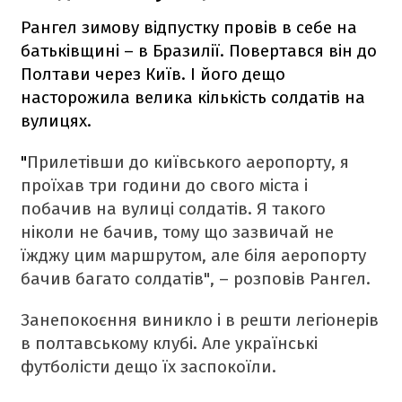
Рангел зимову відпустку провів в себе на
батьківщині – в Бразилії. Повертався він до
Полтави через Київ. І його дещо
насторожила велика кількість солдатів на
вулицях.
"
Прилетівши до київського аеропорту, я
проїхав три години до свого міста і
побачив на вулиці солдатів. Я такого
ніколи не бачив, тому що зазвичай не
їжджу цим маршрутом, але біля аеропорту
бачив багато солдатів", – розповів Рангел.
Занепокоєння виникло і в решти легіонерів
в полтавському клубі. Але українські
футболісти дещо їх заспокоїли.