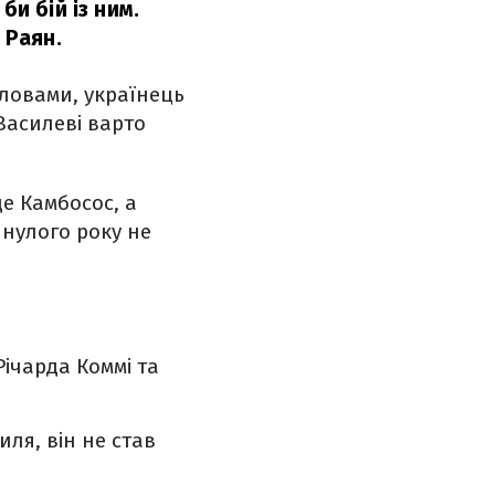
би бій із ним.
 Раян.
словами, українець
Василеві варто
де Камбосос, а
инулого року не
Річарда Коммі та
иля, він не став