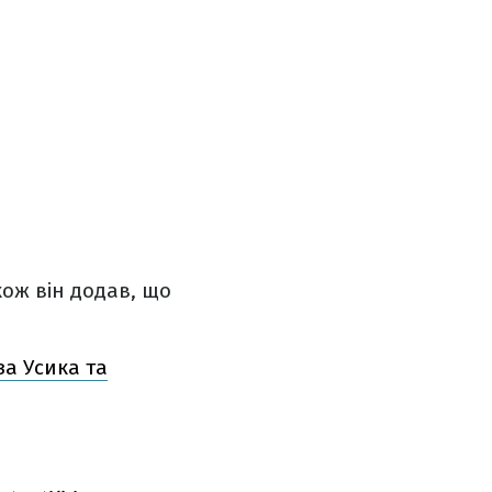
ож він додав, що
за Усика та