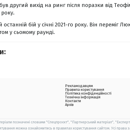
був другий вихід на ринг після поразки від Теофі
 року.
й останній бій у січні 2021-го року. Він переміг 
ом у сьомому раунді.
и:
Рекламодавцям
Правила користування
Політика конфіденційності
Технічна інформація
Контакти
Архів
теріали позначені словами "Спецпроєкт", "Партнерський матеріал", "Експерт
итування можна ознайомитись в правилах користування сайтом. Усі права 