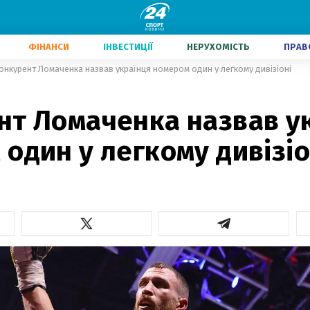
ФІНАНСИ
ІНВЕСТИЦІЇ
НЕРУХОМІСТЬ
ПРАВ
онкурент Ломаченка назвав українця номером один у легкому дивізіоні
нт Ломаченка назвав у
один у легкому дивізіо