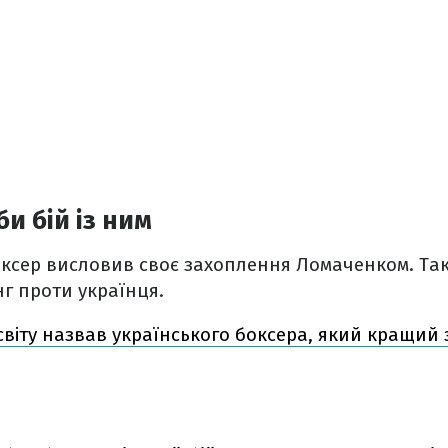
би бій із ним
ксер висловив своє захоплення Ломаченком. Так
нг проти українця.
світу назвав українського боксера, який кращий 