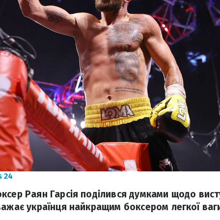
 24
ксер Раян Гарсія поділився думками щодо вист
важає українця найкращим боксером легкої ваг