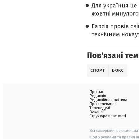
Для українця це 
жовтні минулого
Гарсія провів сві
технічним нокаут
Пов'язані тем
СПОРТ
БОКС
Про нас
Редакція
Редакційна політика
Про телеканал
Телеведучі
Вакансії
Структура власності
Всі комерційні рекламні ма
щодо реклами та правил ц