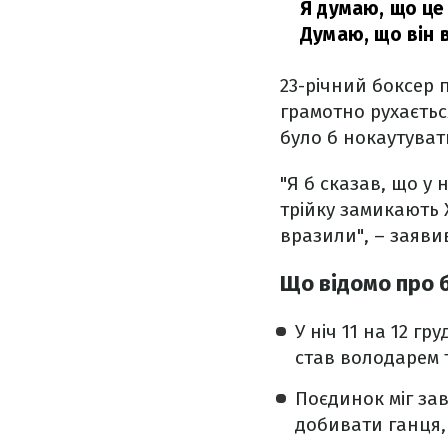
Я думаю, що це 
Думаю, що він в
23-річний боксер 
грамотно рухаєтьс
було б нокаутуват
"Я б сказав, що у
трійку замикають 
вразили", – заявив
Що відомо про 
У ніч 11 на 12 г
став володарем т
Поєдинок міг з
добивати ганця,