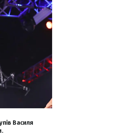
упів Василя
и.