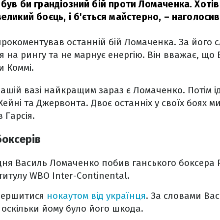
був би грандіозний бій проти Ломаченка. Хотів 
еликий боєць, і б'ється майстерно,
– наголосив
прокоментував останній бій Ломаченка. За його 
я на рингу та не марнує енергію. Він вважає, що 
и Коммі.
 нашій вазі найкращим зараз є Ломаченко. Потім і
Хейні та Джервонта. Двоє останніх у своїх боях м
 Гарсія.
боксерів
рудня Василь Ломаченко побив ганського боксера 
итулу WBO Inter-Continental.
авершитися
нокаутом від українця
. За словами Вас
 оскільки йому було його шкода.