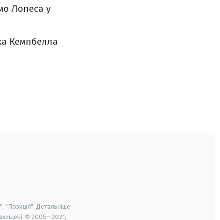
мо Лопеса у
Люка Кемпбелла
", "Позиція". Детальніше
захищені. © 2005—2021,