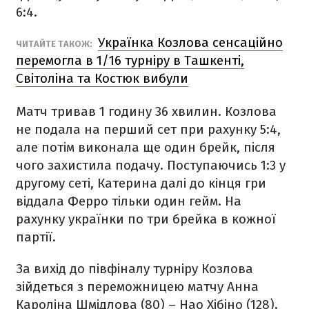
6:4.
Українка Козлова сенсаційно
ЧИТАЙТЕ ТАКОЖ:
перемогла в 1/16 турніру в Ташкенті,
Світоліна та Костюк вибули
Матч тривав 1 годину 36 хвилин. Козлова
не подала на перший сет при рахунку 5:4,
але потім виконала ще один брейк, після
чого захистила подачу. Поступаючись 1:3 у
другому сеті, Катерина далі до кінця гри
віддала Ферро тільки один гейм. На
рахунку українки по три брейка в кожної
партії.
За вихід до півфіналу турніру Козлова
зійдеться з переможницею матчу Анна
Кароліна Шмідлова (80) – Нао Хібіно (128).