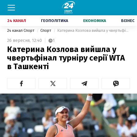
24 КАНАЛ
ГЕОПОЛІТИКА
ЕКОНОМІКА
БІЗНЕС
24 канал Спорт
Спорт
Катерина Козлова вийшла у чвертьфінал турніру серії WTA в Ташкенті
26 вересня,
12:40
1
Катерина Козлова вийшла у
чвертьфінал турніру серії WTA
в Ташкенті