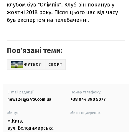
клубом був "Олімпік". Клуб він покинув у
жовтні 2018 року. Після цього час від часу
був експертом на телебаченні.
Повʼязані теми:
ФУТБОЛ
СПОРТ
E-mail редакції
Номер телефону:
news24@24tv.com.ua
+38 044 390 5077
Ми тут:
Ми в соцмережах:
м.Київ
,
вул. Володимирська