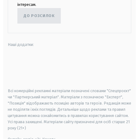
інтересам.
ДО РОЗСИЛОК
Наші додатки:
android
apple
smart tv
samsung smart tv
Всі комерційні рекламні матеріали позначені словами "Спецпроєкт"
чи "Партнерський матеріал". Матеріали з позначкою "Експерт",
"Позиція" відображають позицію авторів та героїв. Редакція може
не поділяти їхніх поглядів. Детальніше щодо реклами та правил
цитування можна ознайомитись в правилах користування сайтом.
Усі права захищені.
Матеріали сайту призначені для осіб старше
21
року (21+)