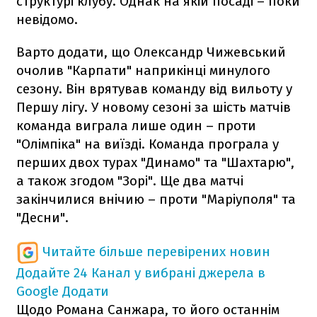
структурі клубу. Однак на якій посаді – поки
невідомо.
Варто додати, що Олександр Чижевський
очолив "Карпати" наприкінці минулого
сезону. Він врятував команду від вильоту у
Першу лігу. У новому сезоні за шість матчів
команда виграла лише один – проти
"Олімпіка" на виїзді. Команда програла у
перших двох турах "Динамо" та "Шахтарю",
а також згодом "Зорі". Ще два матчі
закінчилися внічию – проти "Маріуполя" та
"Десни".
Читайте більше перевірених новин
Додайте 24 Канал у вибрані джерела в
Google
Додати
Щодо Романа Санжара, то його останнім