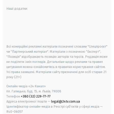
Наші додатки:
android
apple
smart tv
samsung smart tv
Всі комерційні рекламні матеріали позначені словами "Спецпроєкт"
чи "Партнерський матеріал". Матеріали з позначкою "Експерт",
"Позиція" відображають позицію авторів та героїв. Редакція може
не поділяти їхніх поглядів. Детальніше щодо реклами та правил
цитування можна ознайомитись в правилах користування сайтом.
Усі права захищені.
Матеріали сайту призначені для осіб старше
21
року (21+)
Онлайн-медіа «24 Канал»
пл. Галицька, буд. 15, м. Львів, 79008
Телефон
+380 (32) 229-77-77
Адреса електронної пошти —
legal@24tv.com.ua
Ідентифікатор онлайн-медіа в Реєстрі суб'єктів у сфері медіа —
R40-06057