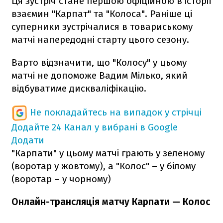
Ця зустріч стане першою офіційною в історії
взаємин "Карпат" та "Колоса". Раніше ці
суперники зустрічалися в товариському
матчі напередодні старту цього сезону.
Варто відзначити, що "Колосу" у цьому
матчі не допоможе Вадим Мілько, який
відбуватиме дискваліфікацію.
Не покладайтесь на випадок у стрічці
Додайте 24 Канал у вибрані в Google
Додати
"Карпати" у цьому матчі грають у зеленому
(воротар у жовтому), а "Колос" – у білому
(воротар – у чорному)
Онлайн-трансляція матчу Карпати — Колос