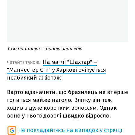
Тайсон танцює з новою зачіскою
На матчі "Шахтар" –
ЧИТАЙТЕ ТАКОЖ:
"Манчестер Сіті" у Харкові очікується
неабиякий ажіотаж
Варто відзначити, що бразилець не вперше
голиться майже наголо. Влітку він теж
ходив з дуже коротким волоссям. Однак
воно у нього доволі швидко відросло.
Не покладайтесь на випадок у стрічці