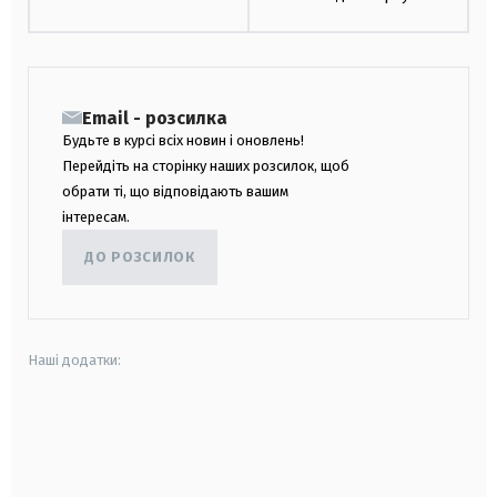
Email - розсилка
Будьте в курсі всіх новин і оновлень!
Перейдіть на сторінку наших розсилок, щоб
обрати ті, що відповідають вашим
інтересам.
ДО РОЗСИЛОК
Наші додатки:
android
apple
smart tv
samsung smart tv