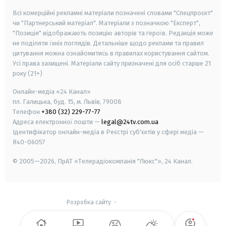
Всі комерційні рекламні матеріали позначені словами "Спецпроєкт"
чи "Партнерський матеріал". Матеріали з позначкою "Експерт",
"Позиція" відображають позицію авторів та героїв. Редакція може
не поділяти їхніх поглядів. Детальніше щодо реклами та правил
цитування можна ознайомитись в правилах користування сайтом.
Усі права захищені.
Матеріали сайту призначені для осіб старше
21
року (21+)
Онлайн-медіа «24 Канал»
пл. Галицька, буд. 15, м. Львів, 79008
Телефон
+380 (32) 229-77-77
Адреса електронної пошти —
legal@24tv.com.ua
Ідентифікатор онлайн-медіа в Реєстрі суб'єктів у сфері медіа —
R40-06057
© 2005—2026,
ПрАТ «Телерадіокомпанія "Люкс"», 24 Канал.
Розробка сайту
-