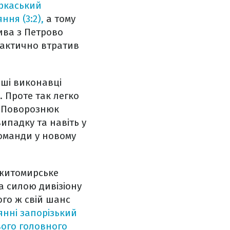
ркаський
ня (3:2),
а тому
тива з Петрово
рактично втратив
нші виконавці
 Проте так легко
р Поворознюк
ипадку та навіть у
команди у новому
 житомирське
за силою дивізіону
ого ж свій шанс
нні запорізький
вого головного