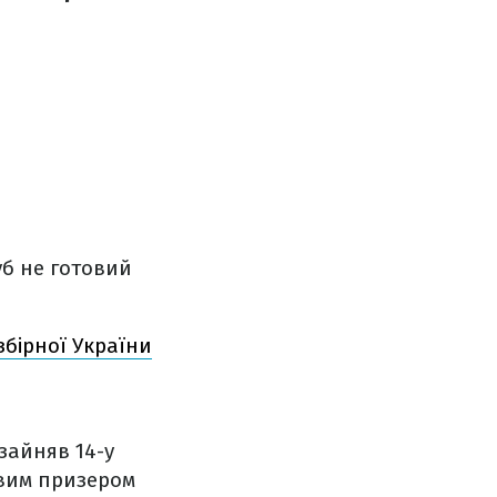
уб не готовий
збірної України
 зайняв 14-у
овим призером