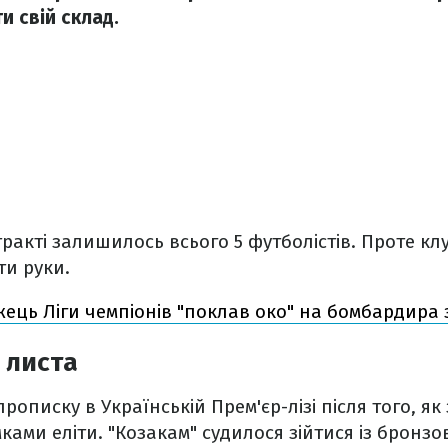
и свій склад.
тракті залишилось всього 5 футболістів. Проте кл
ти руки.
ець Ліги чемпіонів "поклав око" на бомбардира 
о листа
рописку в Українській Прем'єр-лізі після того, як
мками еліти. "Козакам" судилося зійтися із бронз