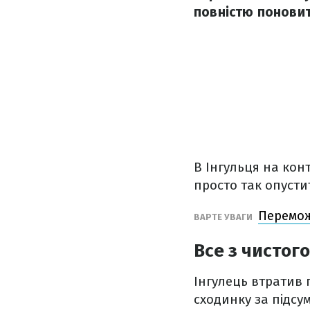
повністю поновит
В Інгульця на кон
просто так опусти
Перемож
ВАРТЕ УВАГИ
Все з чистог
Інгулець втратив п
сходинку за підсу