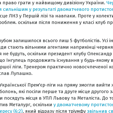
а право грати у найвищому дивізіону України.
Че
 сильнішим у результаті двоматчевого протистоян
ісце ЛНЗ у Першій лізі та навпаки. Проте у колек
роблем. оскільки після пониження у класі клуб п
лубом залишилося всього лиш 5 футболістів. Усі і
ди стають вільними агентами наприкінці червня.
я не будуть, оскільки президент клубу Олександ
що Інгулець продовжить існування у будь-якому в
ершої ліги. Тренером практично новосчпеченої 
ислав Лупашко.
Української Прем'єр-ліги на пряму змогли вийти
болонь, які посіли перше та друге місце другого 
и посядуть місця в УПЛ Львову та Металіста. До т
атив Металург, оскільки
у двоматчевому протистоя
ресу (6:2)
, який відразу після тріумфу
звільнив с