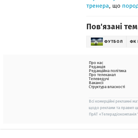
тренера
, що
пород
Пов'язані тем
ФУТБОЛ
ФК 
Про нас
Редакція
Редакційна політика
Про телеканал
Телеведучі
Вакансії
Структура власності
Всі комерційні рекламні ма
щодо реклами та правил ц
ПрАТ «Телерадіокомпанія "