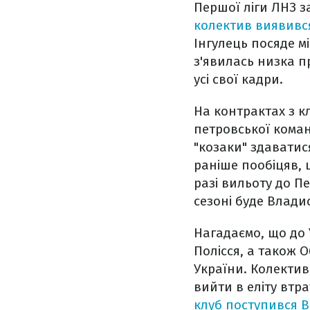
Першої ліги ЛНЗ з
колектив виявився
Інгулець посяде м
з'явилась низка п
усі свої кадри.
На контрактах з к
петровської коман
"козаки" здаватис
раніше пообіцяв, 
разі вильоту до П
сезоні буде Влад
Нагадаємо, що до 
Полісся, а також О
України. Колектив
вийти в еліту втр
клуб поступився Ве