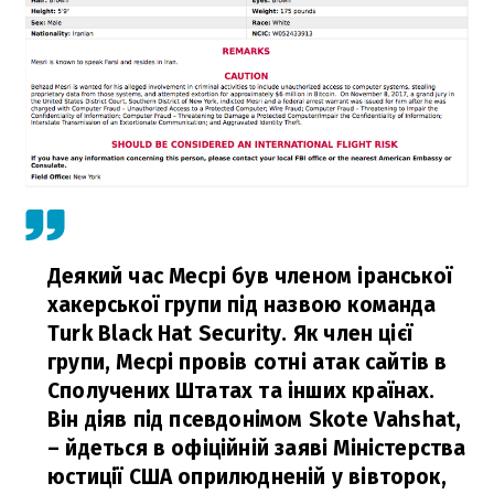
Деякий час Месрі був членом іранської
хакерської групи під назвою команда
Turk Black Hat Security. Як член цієї
групи, Месрі провів сотні атак сайтів в
Сполучених Штатах та інших країнах.
Він діяв під псевдонімом Skote Vahshat,
– йдеться в офіційній заяві Міністерства
юстиції США оприлюдненій у вівторок,