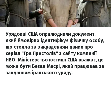
Урядовці США оприлюднили документ,
який ймовірно ідентифікує фізичну особу,
що стояла за викраденням даних про
серіал "Гра Престолів" з сайту компанії
HBO. Міністерство юстиції США вважає, це
може бути Безад Месрі, який працював за
завданням іранського уряду.