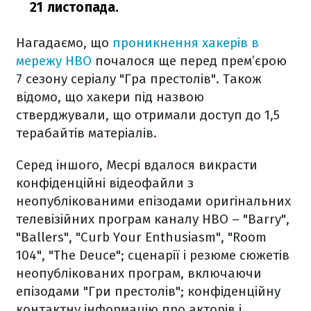
21 листопада.
Нагадаємо, що
проникнення хакерів в
мережу HBO
почалося ще перед прем’єрою
7 сезону серіалу "Гра престолів". Також
відомо, що хакери під назвою
стверджували, що отримали доступ до 1,5
терабайтів матеріалів.
Серед іншого, Месрі вдалося викрасти
конфіденційні відеофайли з
неопублікованими епізодами оригінальних
телевізійних програм каналу HBO – "Barry",
"Ballers", "Curb Your Enthusiasm", "Room
104", "The Deuce"; сценарії і резюме сюжетів
неопублікованих програм, включаючи
епізодами "Гри престолів"; конфіденційну
контактну інформацію про акторів і