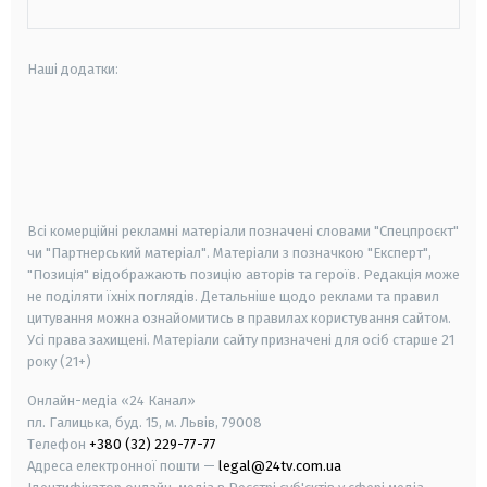
Наші додатки:
android
apple
smart tv
samsung smart tv
Всі комерційні рекламні матеріали позначені словами "Спецпроєкт"
чи "Партнерський матеріал". Матеріали з позначкою "Експерт",
"Позиція" відображають позицію авторів та героїв. Редакція може
не поділяти їхніх поглядів. Детальніше щодо реклами та правил
цитування можна ознайомитись в правилах користування сайтом.
Усі права захищені.
Матеріали сайту призначені для осіб старше
21
року (21+)
Онлайн-медіа «24 Канал»
пл. Галицька, буд. 15, м. Львів, 79008
Телефон
+380 (32) 229-77-77
Адреса електронної пошти —
legal@24tv.com.ua