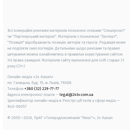
android
apple
smart tv
samsung smart tv
Всі комерційні рекламні матеріали позначені словами "Спецпроєкт"
чи "Партнерський матеріал". Матеріали з позначкою "Експерт",
"Позиція" відображають позицію авторів та героїв. Редакція може
не поділяти їхніх поглядів. Детальніше щодо реклами та правил
цитування можна ознайомитись в правилах користування сайтом.
Усі права захищені.
Матеріали сайту призначені для осіб старше
21
року (21+)
Онлайн-медіа «24 Канал»
пл. Галицька, буд. 15, м. Львів, 79008
Телефон
+380 (32) 229-77-77
Адреса електронної пошти —
legal@24tv.com.ua
Ідентифікатор онлайн-медіа в Реєстрі суб'єктів у сфері медіа —
R40-06057
© 2005—2026,
ПрАТ «Телерадіокомпанія "Люкс"», 24 Канал.