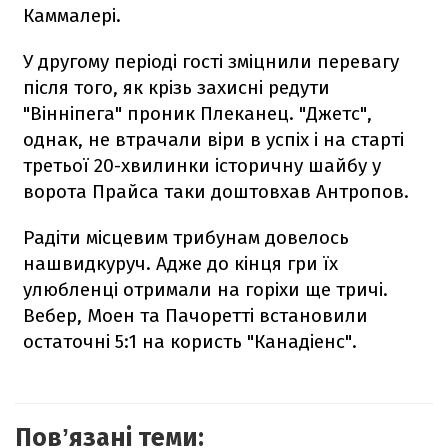
Каммалері.
У другому періоді гості зміцнили перевагу
після того, як крізь захисні редути
"Вінніпега" проник Плеканец. "Джетс",
однак, не втрачали віри в успіх і на старті
третьої 20-хвилинки історичну шайбу у
ворота Прайса таки доштовхав Антропов.
Радіти місцевим трибунам довелось
нашвидкуруч. Адже до кінця гри їх
улюбленці отримали на горіхи ще тричі.
Вебер, Моен та Пачоретті встановили
остаточні 5:1 на користь "Канадіенс".
Повʼязані теми: