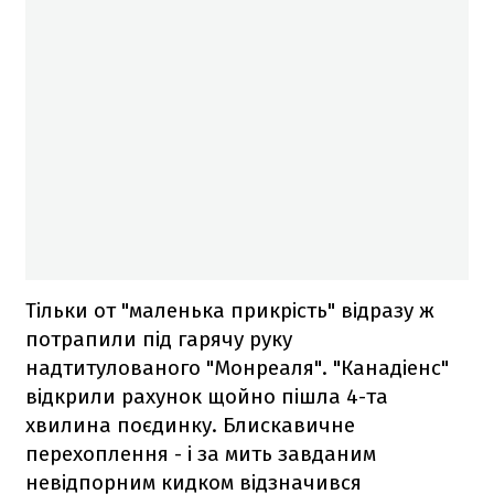
Тільки от "маленька прикрість" відразу ж
потрапили під гарячу руку
надтитулованого "Монреаля". "Канадіенс"
відкрили рахунок щойно пішла 4-та
хвилина поєдинку. Блискавичне
перехоплення - і за мить завданим
невідпорним кидком відзначився