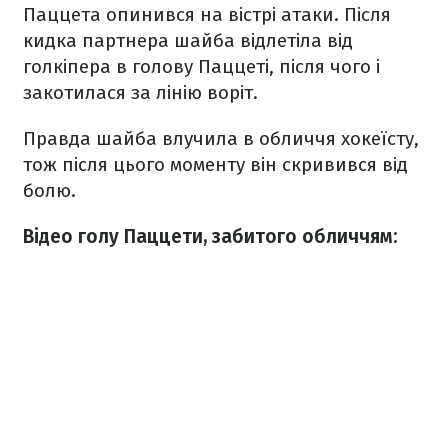
Паццета опинився на вістрі атаки. Після
кидка партнера шайба відлетіла від
голкіпера в голову Паццеті, після чого і
закотилася за лінію воріт.
Правда шайба влучила в обличчя хокеїсту,
тож після цього моменту він скривився від
болю.
Відео голу Паццети, забитого обличчям: