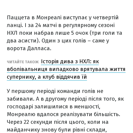
Паццета в Монреалі виступає у четвертій
ланці. І за 24 матчі в регулярному сезоні
НХЛ поки набрав лише 5 очок (три голи та
два асисти). Один з цих голів – саме у
ворота Далласа.
Історія дива з НХЛ: як
ЧИТАЙТЕ ТАКОЖ
вболівальниця випадково врятувала життя
супернику, а клуб віддячив їй
У першому періоді команди голів не
забивали. А в другому періоді після того, як
господарі залишилися в меншості,
Монреалю вдалося реалізувати більшість.
Через 22 секунди після цього, коли на
майданчику знову були рівні склади,