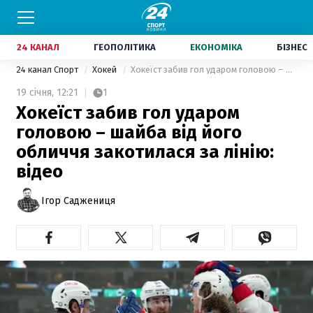
24 КАНАЛ
ГЕОПОЛІТИКА
ЕКОНОМІКА
БІЗНЕС
24 канал Спорт
Хокей
Хокеїст забив гол ударом головою – шайба від його обличчя закотилася за лінію: відео
19 січня,
12:21
1
Хокеїст забив гол ударом
головою – шайба від його
обличчя закотилася за лінію:
відео
Ігор Саджениця