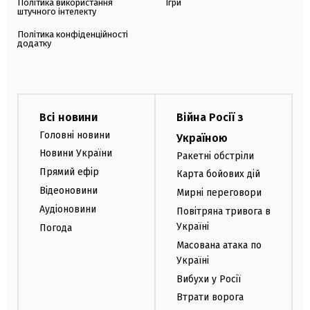
Політика використання
Ігри
штучного інтелекту
Політика конфіденційності
додатку
Всі новини
Війна Росії з
Головні новини
Україною
Новини України
Ракетні обстріли
Прямий ефір
Карта бойових дій
Відеоновини
Мирні переговори
Аудіоновини
Повітряна тривога в
Україні
Погода
Масована атака по
Україні
Вибухи у Росії
Втрати ворога