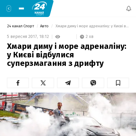
24 канал Спорт
Авто
 Хмари диму і море адреналіну: у Києві відбулися суперзмагання з дрифту 
2 хв
5 вересня 2017,
18:12
Хмари диму і море адреналіну:
у Києві відбулися
суперзмагання з дрифту