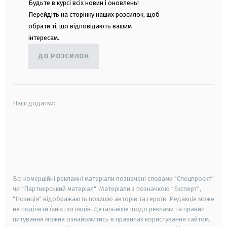
Будьте в курсі всіх новин і оновлень!
Перейдіть на сторінку наших розсилок, щоб
обрати ті, що відповідають вашим
інтересам.
ДО РОЗСИЛОК
Наші додатки:
android
apple
smart tv
samsung smart tv
Всі комерційні рекламні матеріали позначені словами "Спецпроєкт"
чи "Партнерський матеріал". Матеріали з позначкою "Експерт",
"Позиція" відображають позицію авторів та героїв. Редакція може
не поділяти їхніх поглядів. Детальніше щодо реклами та правил
цитування можна ознайомитись в правилах користування сайтом.