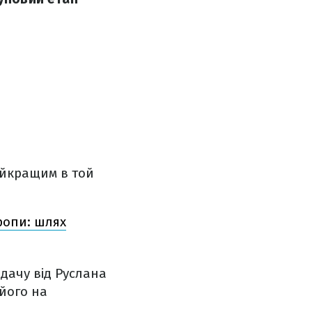
айкращим в той
ропи: шлях
дачу від Руслана
 його на