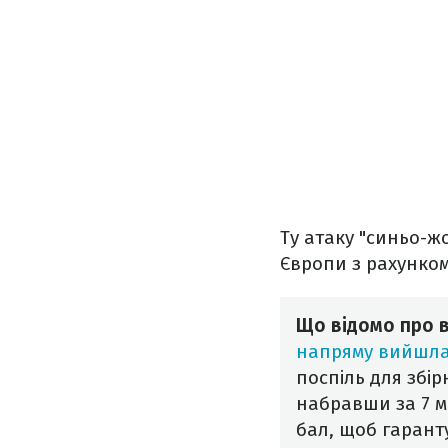
Ту атаку "синьо-ж
Європи з рахунком
Що відомо про в
напряму вийшла
поспіль для збір
набравши за 7 ма
бал, щоб гарант