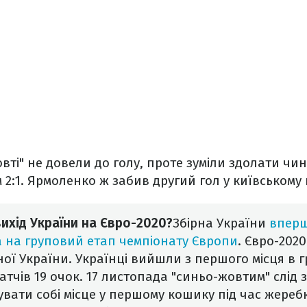
овті" не довели до голу, проте зуміли здолати чи
 2:1. Ярмоленко ж забив другий гол у київському
ихід України на Євро-2020?
Збірна України
вперше
 на груповий етап чемпіонату Європи
. Євро-2020
ної України. Українці вийшли з першого місця в гр
тчів 19 очок.
17 листопада "синьо-жовтим" слід 
увати собі місце у першому кошику під час жере