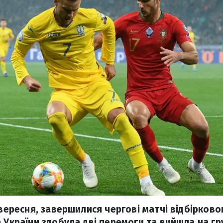
 вересня, завершилися чергові матчі відбірково
а України здобула дві перемоги та вийшла на г