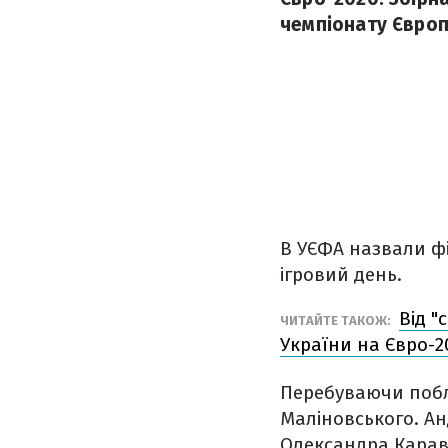
чемпіонату Європ
В УЄФА назвали фі
ігровий день.
Від 
ЧИТАЙТЕ ТАКОЖ:
України на Євро-2
Перебуваючи побл
Маліновського. Ан
Олександра Карава