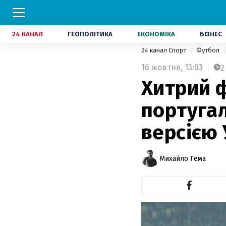
24 КАНАЛ
ГЕОПОЛІТИКА
ЕКОНОМІКА
БІЗНЕС
24 канал Спорт
Футбол
16 жовтня,
13:03
2
Хитрий ф
португа
версією 
Михайло Гема