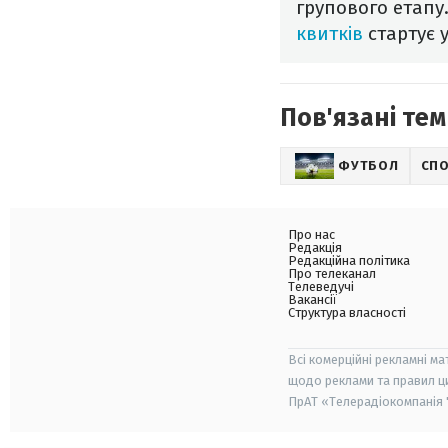
групового етапу
квитків
стартує у
Пов'язані тем
ФУТБОЛ
СП
Про нас
Редакція
Редакційна політика
Про телеканал
Телеведучі
Вакансії
Структура власності
Всі комерційні рекламні ма
щодо реклами та правил ц
ПрАТ «Телерадіокомпанія "