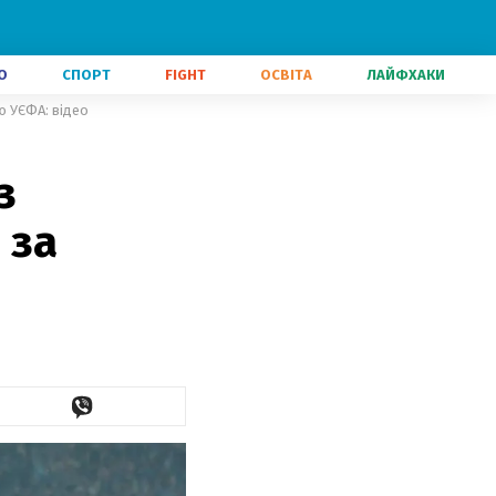
О
СПОРТ
FIGHT
ОСВІТА
ЛАЙФХАКИ
ю УЄФА: відео
з
 за