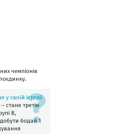
нних чемпіонів
 поєдинку.
 у своїй історії
 – стане третім
упі B,
здобути бодай 1
бкування