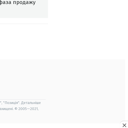
 фаза продажу
", "Позиція". Детальніше
захищені. © 2005—2021,