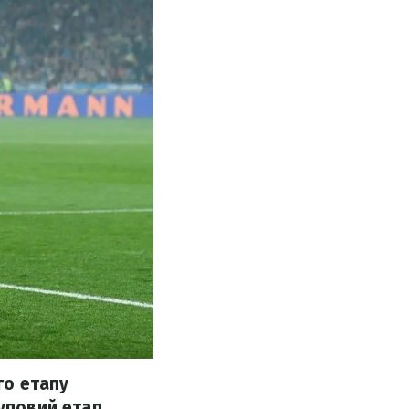
го етапу
руповий етап