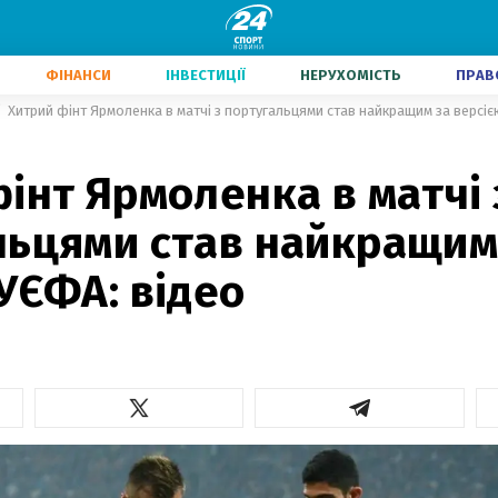
ФІНАНСИ
ІНВЕСТИЦІЇ
НЕРУХОМІСТЬ
ПРАВ
Хитрий фінт Ярмоленка в матчі з португальцями став найкращим за версіє
інт Ярмоленка в матчі 
льцями став найкращим
УЄФА: відео