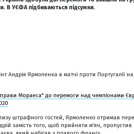
и. В УЄФА підбиваються підсумки.
нт Андрія Ярмоленка в матчі проти Португалії н
"справи Мораеса" до перемоги над чемпіонами Єв
020
изу штрафного гостей, Ярмоленко отримав пере
дрій замість того, щоб прийняти м'яч, пропустив
єва, який набігав з правого флангу.