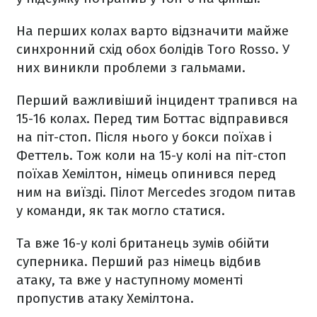
На перших колах варто відзначити майже
синхронний схід обох болідів Toro Rosso. У
них виникли проблеми з гальмами.
Перший важливіший інцидент трапився на
15-16 колах. Перед тим Боттас відправився
на піт-стоп. Після нього у бокси поїхав і
Феттель. Тож коли на 15-у колі на піт-стоп
поїхав Хемілтон, німець опинився перед
ним на виїзді. Пілот Mercedes згодом питав
у команди, як так могло статися.
Та вже 16-у колі британець зумів обійти
суперника. Перший раз німець відбив
атаку, та вже у наступному моменті
пропустив атаку Хемілтона.