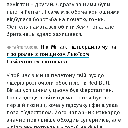
Хемілтон – другий. Одразу за ними були
пілоти Ferrari. І саме між обома конюшнями
відбулася боротьба на початку гонки.
Феттель намагався обійти Хемілтона, але
британець вдало захищався.
Нікі Мінаж підтвердила чутки
ЧИТАЙТЕ ТАКОЖ:
про роман з гонщиком Льюїсом
Гамільтоном: фотофакт
У той час з кінця пелетону свій рух до
лідерів розпочали обоє пілотів Red Bull.
Більш успішним у цьому був Ферстаппен.
Голландець навіть під час гонки був на
першій позиції, хоча у підсумку і фінішував
поза п’єдесталом. Його напарник Раккардо
значно повільніше обходив суперників, але
у підсумку потрапив у топ-6 на фініші.