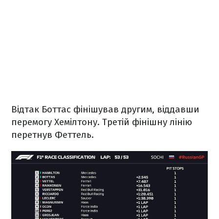
Відтак Боттас фінішував другим, віддавши
перемогу Хемілтону. Третій фінішну лінію
перетнув Феттель.